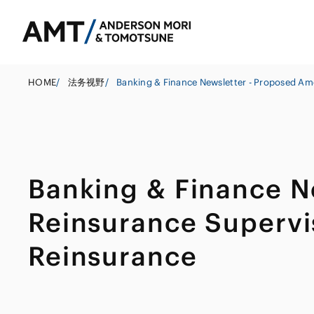
HOME
/
法务视野
/
东京
大阪
Banking & Finance N
银行
名古屋
公司法务
东亚
Reinsurance Supervis
证券
并购
南亚
Reinsurance
保险
政府调查和危机
东南亚
信托
资本市场
其他金融行业