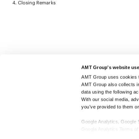
4. Closing Remarks
AMT Group's website use
由此分享页面
AMT Group uses cookies to 
AMT Group also collects i
data using the following a
With our social media, adv
you’ve provided to them or 
Google Analytics, Google
Google Analytics Terms of
Google Privacy Policy [
Ex