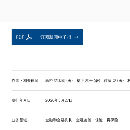
金融和金融机构
能源和自然资源
不动产
私募股权基金
资产管理
PDF
订阅新闻电子报
作者・相关律师
高桥 祐太朗 (著)
柗下 滉平 (著)
佐藤 龙 (著)
发行年月日
2026年5月27日
业务领域
金融和金融机构
金融监管
保险
再保险