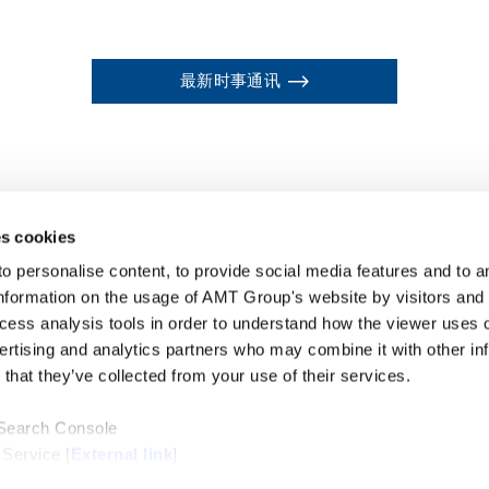
最新时事通讯
s cookies
personalise content, to provide social media features and to ana
nformation on the usage of AMT Group's website by visitors and
ccess analysis tools in order to understand how the viewer uses 
ertising and analytics partners who may combine it with other in
that they’ve collected from your use of their services.
 Search Console
 Service [
External link
]
ternal link
]