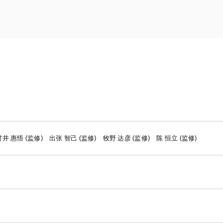
能源和自然
学和生物技术
消费品和零
争议解决
体育
贸易
汽车、船舶和机械
建筑和基础
化学
村井 惠悟 (监修)
出张 智己 (监修)
牧野 达彦 (监修)
陈 恒立 (监修)