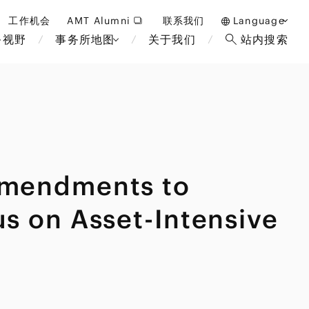
工作机会
AMT Alumni
联系我们
Language
务视野
事务所地图
关于我们
站内搜索
日本語
English
中文(簡体)
曼谷
伦敦
雅加达
布鲁塞
Amendments to
酒店，度假和博彩
马来西亚
巴黎
重整/无力偿付和破产
非洲
s on Asset-Intensive
教育和人力资源
断法
经济安全保障与国际贸易
政府和公共部门
国际业务
金融科技(FinTech)
可持续性
设备
数字化