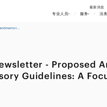
最新消息
专业人员
服务
法
Banking & Finance Newsletter - Proposed Amendments to Reinsurance Supervisory Guidelines: A Focus on Asset-Intensive Reinsurance
北京
新加坡
上海
河内
ewsletter - Proposed 
房地产和房地产投资信托
造纸
香港
胡志明
劳动与雇用
大洋洲
媒体和娱乐
中南美洲
ory Guidelines: A Focu
运输和物流
食品·饮料
知识产权
北美洲
竞争法/反垄
中东亚洲
电信、媒体和娱乐
品牌和服装
管理
Tech/数据/IT/电信
欧洲
税务
俄罗斯/CIS
IT、互联网和安全
金属
生命科学
财富管理
医疗、医药、保健、生命科
电子产品和