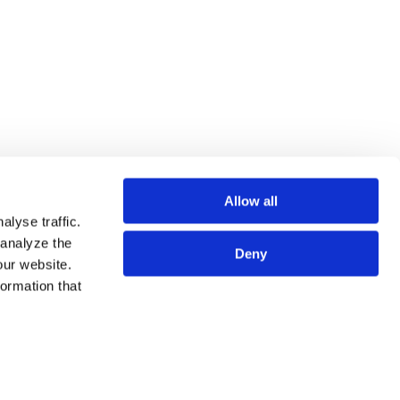
Allow all
lyse traffic.
 analyze the
Deny
our website.
formation that
专业人员
SITE MAP
服务
使用条款
法务视野
隐私政策
关于我们
欧洲各国数据主体隐私政策
事务所地图
COOKIE政策
联系我们
预防犯罪
利益冲突原则