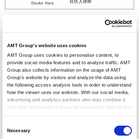
合伙人律师
Etsuko
Hara
出张
智己
东京
合伙人律师
Tomoki
Debari
AMT Group's website uses cookies
额田
雄一郎
东京
AMT Group uses cookies to personalise content, to
合伙人律师
Yuichiro
Nukada
provide social media features and to analyse traffic. AMT
Group also collects information on the usage of AMT
Group's website by visitors and analyze the data using
武内
则史
东京
the following access analysis tools in order to understand
合伙人律师
Norifumi
Takeuchi
how the viewer uses our website. With our social media,
advertising and analytics partners who may combine it
with other information that you’ve provided to them or that
伊藤
麻里
东京
they’ve collected from your use of their services.
合伙人律师
Mari
Itoh
Consent
Google Analytics, Google Search Console
Necessary
Selection
Google Analytics Terms of Service [
External link
]