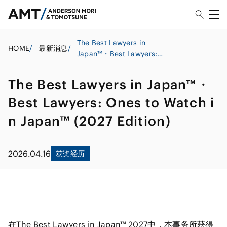
The Best Lawyers in
HOME
/
最新消息
/
Japan™・Best Lawyers:
Ones to Watch in Japan™
(2027 Edition)
The Best Lawyers in Japan™・
Best Lawyers: Ones to Watch i
n Japan™ (2027 Edition)
2026.04.16
获奖经历
在The Best Lawyers in Japan™ 2027中，本事务所获得