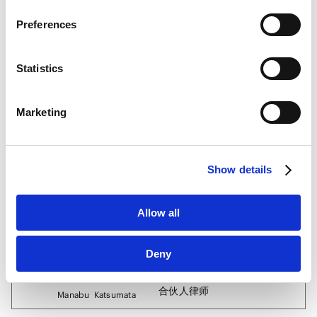
粟田口
太郎
东京
Google Privacy Policy [
External link
]
合伙人律师
Preferences
Taro
Awataguchi
Marketo
Marketo Engage Disclaimer/Cookie Policy [
External
link
]
Statistics
龙野
滋干
东京
LinkedIn
合伙人律师
Shigeki
Tatsuno
LinkedIn Privacy Policy [
External link
]
Marketing
HubSpot
HubSpot Privacy Policy [
External link
]
小林
贤
东京
合伙人律师
Ken
Kobayashi
Show details
花水
康
东京
布鲁塞尔
Allow all
合伙人律师
Ko
Hanamizu
Deny
胜间田
学
东京
合伙人律师
Manabu
Katsumata