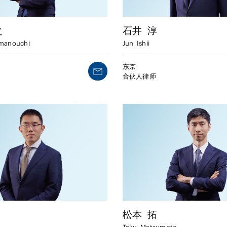
之
石井
淳
manouchi
Jun
Ishii
东京
合伙人律师
松本
拓