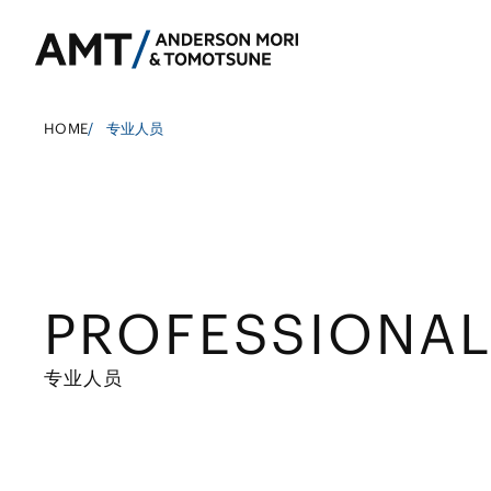
HOME
/
专业人员
东京
大阪
PROFESSIONA
银行
名古屋
公司法务
东亚
证券
并购
南亚
专业人员
保险
政府调查和危机
东南亚
信托
资本市场
其他金融行业