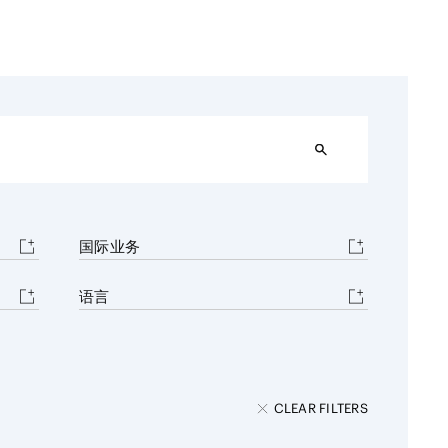
资源
售
航空/航天
AI/技术
设施
国际业务
语言
CLEAR FILTERS