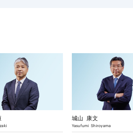
恒
城山
康文
zaki
Yasufumi
Shiroyama