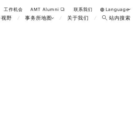
工作机会
AMT Alumni
联系我们
Language
务视野
事务所地图
关于我们
站内搜索
日本語
English
中文(簡体)
曼谷
伦敦
雅加达
布鲁塞
酒店，度假和博彩
马来西亚
巴黎
重整/无力偿付和破产
非洲
教育和人力资源
断法
经济安全保障与国际贸易
政府和公共部门
国际业务
金融科技(FinTech)
可持续性
设备
数字化