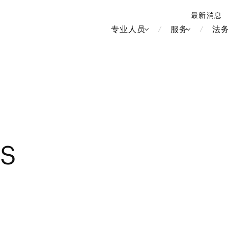
最新消息
专业人员
服务
法
北京
新加坡
上海
河内
LS
房地产和房地产投资信托
造纸
香港
胡志明
劳动与雇用
大洋洲
媒体和娱乐
中南美洲
运输和物流
食品·饮料
知识产权
北美洲
竞争法/反垄
中东亚洲
电信、媒体和娱乐
品牌和服装
管理
Tech/数据/IT/电信
欧洲
税务
俄罗斯/CIS
IT、互联网和安全
金属
生命科学
财富管理
医疗、医药、保健、生命科
电子产品和