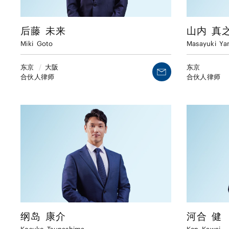
后藤
未来
山内
真
Miki
Goto
Masayuki
Ya
东京
/
大阪
东京
合伙人律师
合伙人律师
纲岛
康介
河合
健