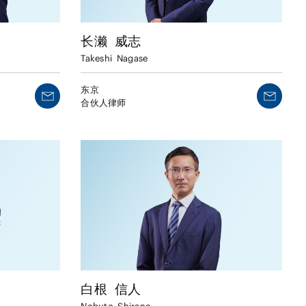
长濑
威志
Takeshi
Nagase
东京
合伙人律师
白根
信人