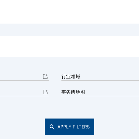
能源和自然
学和生物技术
消费品和零
争议解决
体育
贸易
汽车、船舶和机械
建筑和基础
化学
行业领域
事务所地图
APPLY FILTERS