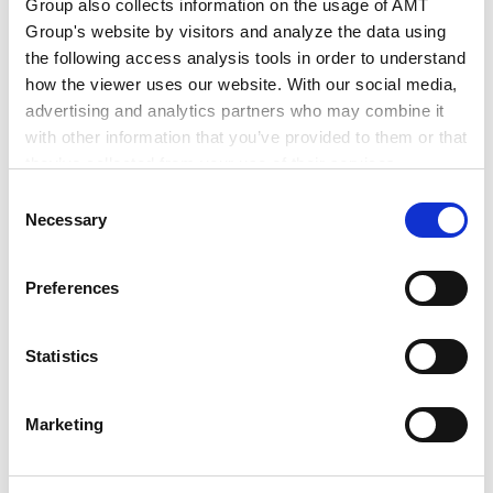
Group also collects information on the usage of AMT
Group's website by visitors and analyze the data using
驻ASEAN企业高管谋求的并购战略的洞察与实
the following access analysis tools in order to understand
践
how the viewer uses our website. With our social media,
2025.05.15
advertising and analytics partners who may combine it
with other information that you’ve provided to them or that
they’ve collected from your use of their services.
东南亚近期并购趋势
Consent
Google Analytics, Google Search Console
Necessary
2024.07.31
Selection
Google Analytics Terms of Service [
External link
]
Google Privacy Policy [
External link
]
Preferences
Marketo
东南亚近期并购趋势
Marketo Engage Disclaimer/Cookie Policy [
External
2024.07.18
link
]
Statistics
LinkedIn
LinkedIn Privacy Policy [
External link
]
VIEW ALL
Marketing
HubSpot
HubSpot Privacy Policy [
External link
]