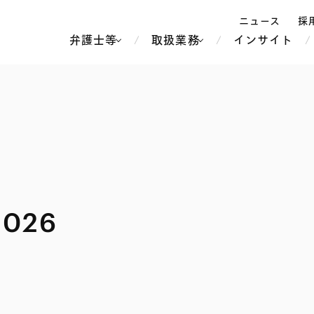
ニュース
採
弁護士等
取扱業務
インサイト
弁
ス
北京
シンガポール
上海
ハノイ
香港
ホーチミン
人事・労務
不動産・REIT
オセアニア
メディア・
製紙
中南米
 2026
メント
知的財産
運輸・物流
北米
食品・飲料
中東アジア
独禁法・競
危機管理
Tech／データ／IT・通信等
通信・メディア・エンター
ヨーロッパ
ブランド・
ロシア・CIS
テインメント
税務
ーケッツ
ライフサイエンス
鉄鋼・金属
情報産業・インターネッ
ウェルス・