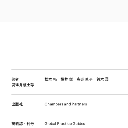
ファイナンス
その他金融
不動産
資源・エネルギ
プライベート・
アセットマネジ
著者
松本 拓
横井 傑
髙嵜 直子
鈴木 潤
関連弁護士等
出版社
Chambers and Partners
掲載誌・刊号
Global Practice Guides