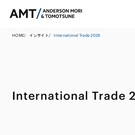
HOME
/
インサイト
/
International Trade 2026
東京
大阪
名古屋
コーポレート
銀行
東アジア
International Trade
M&A等
証券
南アジア
規制当局対応・
保険
東南アジア
キャピタル・マ
信託