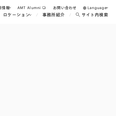
用情報
AMT Alumni
お問い合わせ
Language
ロケーション
事務所紹介
サイト内検索
日本語
護士採用
English
タッフ採用
中文(簡体)
バンコク
ロンドン
ジャカルタ
ブリュッセル
マレーシア
パリ
エンターテイン
事業再生・倒産
ホテル・レジャー・カジノ
アフリカ
国際通商および経済安全保
教育・人材
争法
障
アパレル
政府・地方公共団体・公的
海外法務
機関
マネジメント
サステナビリティ法務
FinTech