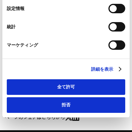
Google Analytics、Google Search Console
選
設定情報
Google Analytics利用規約（
外部サイト
）
択
Googleプライバシーポリシー（
外部サイト
）
当事務所の豊田愛美弁護士が共同執筆した論文が下記雑
Marketo
統計
誌に掲載されました。
Marketo Engage免責事項/Cookieポリシー（
外部サイト
）
「少数株式取得とＥＵ競争法」(共著)
LinkedIn
マーケティング
LinkedIn プライバシーポリシー（
外部サイト
）
国際商事法務（2013年12号）Vol.41 No.12（通巻618
HubSpot
号）
HubSpot プライバシーポリシー（
外部サイト
）
詳細を表示
少数株式取得とＥＵ競争法 | 国際商事法務（2013年12
号）Vol.41 No.12（通巻618号）
全て許可
拒否
ページのシェアはこちらから