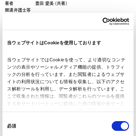
著者
豊田 愛美 (共著)
関連弁護士等
出版社
一般社団法人国際商事法務研究所
当ウェブサイトはCookieを使用しております
掲載誌・刊号
国際商事法務（2013年12号）Vol.41 No.12（通巻
当ウェブサイトではCookieを使って、より適切なコンテ
618号）
ンツの表示やソーシャルメディア機能の提供、トラフィ
ックの分析を行っています。また閲覧者によるウェブサ
発行年月日
2013年12月
イトの利用状況についても情報を収集し、以下のアクセ
ス解析ツールを利用し、データ解析を行っています。こ
こで収集された情報は、閲覧者がこれらのツールを提供
海外法務
欧州法務
する各サードパーティーに提供した他の情報や各サード
パーティーのサービスを使用した際に収集された情報と
組み合わされ、各サードパーティーによって使用される
同
業務分野
M&A等
独禁法・競争法
ことがあります。
必須
意
の