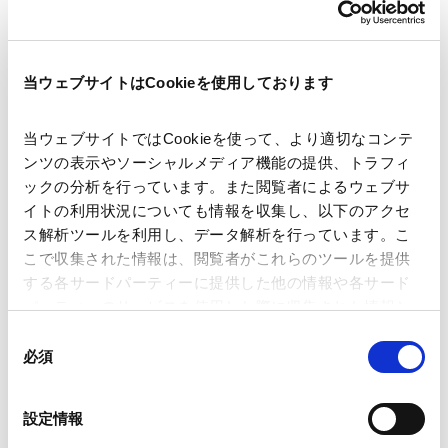
著者
山田 篤
臼杵 善治
関連弁護士等
当ウェブサイトはCookieを使用しております
出版社
Law Business Research
当ウェブサイトではCookieを使って、より適切なコンテ
ンツの表示やソーシャルメディア機能の提供、トラフィ
ックの分析を行っています。また閲覧者によるウェブサ
掲載誌・刊号
Panoramic - Dominance 2026
イトの利用状況についても情報を収集し、以下のアクセ
ス解析ツールを利用し、データ解析を行っています。こ
こで収集された情報は、閲覧者がこれらのツールを提供
発行年月日
2026年2月
する各サードパーティーに提供した他の情報や各サード
パーティーのサービスを使用した際に収集された情報と
組み合わされ、各サードパーティーによって使用される
業務分野
独禁法・競争法
同
ことがあります。
私的独占・不公正な取引方法等独禁法事件対応
必須
意
知的財産権と独禁法の交錯
の
Google Analytics、Google Search Console
選
設定情報
Google Analytics利用規約（
外部サイト
）
択