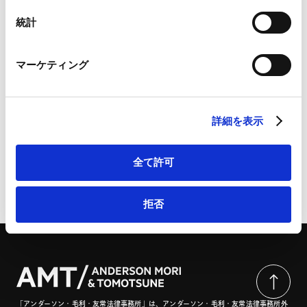
Googleプライバシーポリシー（
外部サイト
）
Marketo
統計
Lexology Panoramic - Dominance 2026 - Japan |
Marketo Engage免責事項/Cookieポリシー（
外部サイト
）
Panoramic - Dominance 2026
LinkedIn
マーケティング
LinkedIn プライバシーポリシー（
外部サイト
）
HubSpot
[PDF] Lexology Panoramic - Dominance 2026 - Japan
HubSpot プライバシーポリシー（
外部サイト
）
| Panoramic - Dominance 2026
詳細を表示
全て許可
ページのシェアはこちらから
拒否
「アンダーソン・毛利・友常法律事務所」は、アンダーソン・毛利・友常法律事務所外