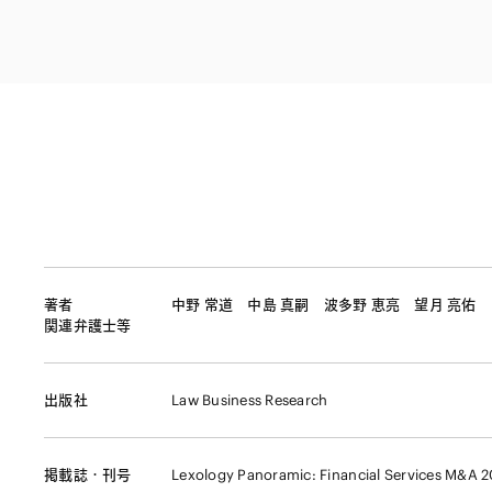
ファイナンス
その他金融
不動産
資源・エネルギ
プライベート・
アセットマネジ
著者
中野 常道
中島 真嗣
波多野 恵亮
望月 亮佑
関連弁護士等
出版社
Law Business Research
掲載誌・刊号
Lexology Panoramic: Financial Services M&A 