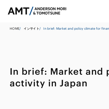
HOME
/
インサイト
/
東京
大阪
In brief: Market and 
名古屋
コーポレート
銀行
東アジア
activity in Japan
M&A等
証券
南アジア
規制当局対応・
保険
東南アジア
キャピタル・マ
信託