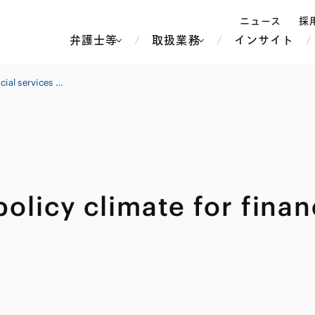
ニュース
採
弁護士等
取扱業務
インサイト
弁
In brief: Market and policy climate for financial services M&A activity in Japan
ス
北京
シンガポール
上海
ハノイ
policy climate for fina
香港
ホーチミン
人事・労務
不動産・REIT
オセアニア
メディア・
製紙
中南米
メント
知的財産
運輸・物流
北米
食品・飲料
中東アジア
独禁法・競
危機管理
Tech／データ／IT・通信等
通信・メディア・エンター
ヨーロッパ
ブランド・
ロシア・CIS
テインメント
税務
ーケッツ
ライフサイエンス
鉄鋼・金属
情報産業・インターネッ
ウェルス・