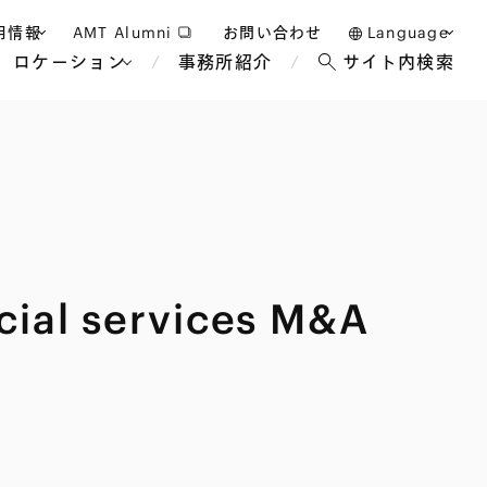
用情報
AMT Alumni
お問い合わせ
Language
ロケーション
事務所紹介
サイト内検索
日本語
護士採用
English
タッフ採用
中文(簡体)
バンコク
ロンドン
ジャカルタ
ブリュッセル
ncial services M&A
マレーシア
パリ
エンターテイン
事業再生・倒産
ホテル・レジャー・カジノ
アフリカ
国際通商および経済安全保
教育・人材
争法
障
アパレル
政府・地方公共団体・公的
海外法務
機関
マネジメント
サステナビリティ法務
FinTech