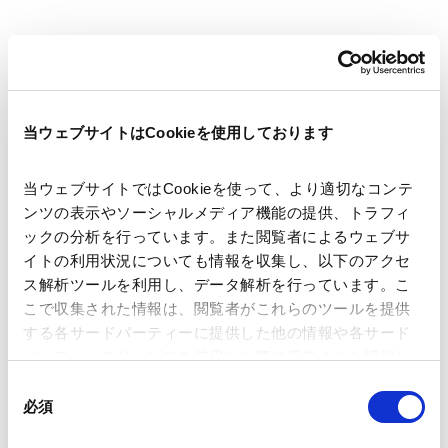
著者
西山 洋祐
吉田 崇裕
関連弁護士等
当ウェブサイトはCookieを使用しております
当ウェブサイトではCookieを使って、より適切なコンテ
出版社
株式会社商事法務
ンツの表示やソーシャルメディア機能の提供、トラフィ
ックの分析を行っています。また閲覧者によるウェブサ
イトの利用状況についても情報を収集し、以下のアクセ
掲載誌・刊号
CODE
ス解析ツールを利用し、データ解析を行っています。こ
こで収集された情報は、閲覧者がこれらのツールを提供
する各サードパーティーに提供した他の情報や各サード
発行年月日
2026年4月
パーティーのサービスを使用した際に収集された情報と
組み合わされ、各サードパーティーによって使用される
同
ことがあります。
業務分野
規制当局対応・危機管理
知的財産
必須
意
Tech／データ／IT・通信等
独禁法・競争法
の