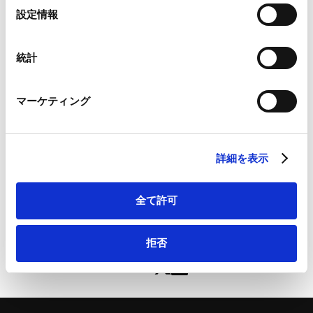
私的独占・不公正な取引方法等独禁法事件対応
Google Analytics、Google Search Console
選
設定情報
知的財産権と独禁法の交錯
Google Analytics利用規約（
外部サイト
）
択
流通取引・景表法・取適法・フリーランス法・不
Googleプライバシーポリシー（
外部サイト
）
正競争防止法
Marketo
統計
独禁法コンプライアンス
Marketo Engage免責事項/Cookieポリシー（
外部サイト
）
LinkedIn
マーケティング
LinkedIn プライバシーポリシー（
外部サイト
）
HubSpot
HubSpot プライバシーポリシー（
外部サイト
）
公取委「知的財産権・ノウハウ・データを対象とした優
詳細を表示
越的地位の濫用行為等に関する実態調査報告書」を公表 |
CODE
全て許可
拒否
ページのシェアはこちらから