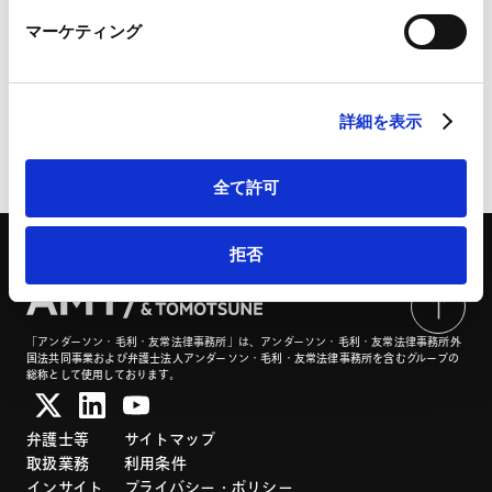
CCS事業法の全面施行に向けた省令案について | CODE
LinkedIn
BY SHOJIHOME
マーケティング
LinkedIn プライバシーポリシー（
外部サイト
）
HubSpot
HubSpot プライバシーポリシー（
外部サイト
）
詳細を表示
ページのシェアはこちらから
全て許可
拒否
「アンダーソン・毛利・友常法律事務所」は、アンダーソン・毛利・友常法律事務所外
国法共同事業および弁護士法人アンダーソン・毛利・友常法律事務所を含むグループの
総称として使用しております。
弁護士等
サイトマップ
取扱業務
利用条件
インサイト
プライバシー・ポリシー