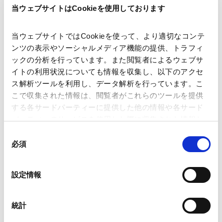
当ウェブサイトはCookieを使用しております
著者
大槻 由昭
関連弁護士等
当ウェブサイトではCookieを使って、より適切なコンテ
ンツの表示やソーシャルメディア機能の提供、トラフィ
ックの分析を行っています。また閲覧者によるウェブサ
出版社
株式会社商事法務
イトの利用状況についても情報を収集し、以下のアクセ
ス解析ツールを利用し、データ解析を行っています。こ
掲載誌・刊号
CODE BY SHOJIHOME
こで収集された情報は、閲覧者がこれらのツールを提供
する各サードパーティーに提供した他の情報や各サード
パーティーのサービスを使用した際に収集された情報と
発行年月日
2026年5月
組み合わされ、各サードパーティーによって使用される
同
ことがあります。
必須
意
の
業務分野
資源・エネルギー
Google Analytics、Google Search Console
選
設定情報
Google Analytics利用規約（
外部サイト
）
択
Googleプライバシーポリシー（
外部サイト
）
Marketo
統計
Marketo Engage免責事項/Cookieポリシー（
外部サイト
）