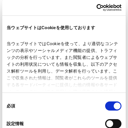
著者
河合 健 (共著)
青木 俊介 (共著)
関連弁護士等
長瀨 威志 (共著)
波多野 恵亮 (共著)
当ウェブサイトはCookieを使用しております
出版社
Chambers and Partners
当ウェブサイトではCookieを使って、より適切なコンテ
ンツの表示やソーシャルメディア機能の提供、トラフィ
掲載誌・刊号
Chambers Fintech 2026: A Chambers Global
ックの分析を行っています。また閲覧者によるウェブサ
Practice Guide
イトの利用状況についても情報を収集し、以下のアクセ
ス解析ツールを利用し、データ解析を行っています。こ
こで収集された情報は、閲覧者がこれらのツールを提供
発行年月日
2026年3月
する各サードパーティーに提供した他の情報や各サード
パーティーのサービスを使用した際に収集された情報と
組み合わされ、各サードパーティーによって使用される
同
業務分野
ファイナンス
金融規制法（レギュラトリー）
ことがあります。
必須
意
FinTech
の
Google Analytics、Google Search Console
選
設定情報
Google Analytics利用規約（
外部サイト
）
択