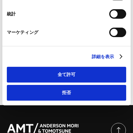
Googleプライバシーポリシー（
外部サイト
）
Marketo
Chambers Fintech 2026: A Chambers Global
統計
Marketo Engage免責事項/Cookieポリシー（
外部サイト
）
Practice Guide | Chambers Fintech 2026: A
LinkedIn
Chambers Global Practice Guide
マーケティング
LinkedIn プライバシーポリシー（
外部サイト
）
HubSpot
[フリップブック（ページめくり型電子ブック）] Fintech
HubSpot プライバシーポリシー（
外部サイト
）
2026
詳細を表示
全て許可
ページのシェアはこちらから
拒否