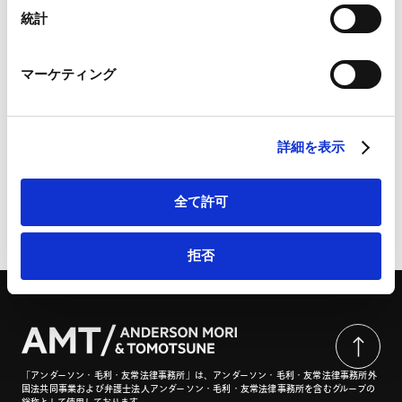
Marketo
統計
Marketo Engage免責事項/Cookieポリシー（
外部サイト
）
LinkedIn
マーケティング
LinkedIn プライバシーポリシー（
外部サイト
）
経産省、「AI利活用における民事責任の解釈適用に関す
HubSpot
る手引き」を公表 | CODE BY SHOJIHOMU
HubSpot プライバシーポリシー（
外部サイト
）
詳細を表示
全て許可
ページのシェアはこちらから
拒否
「アンダーソン・毛利・友常法律事務所」は、アンダーソン・毛利・友常法律事務所外
国法共同事業および弁護士法人アンダーソン・毛利・友常法律事務所を含むグループの