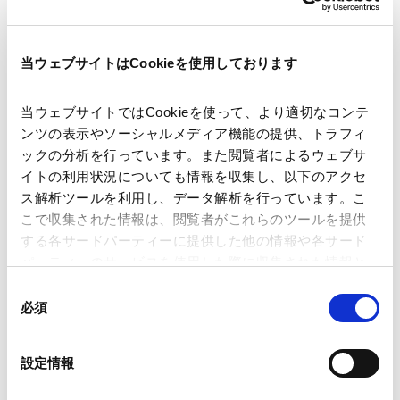
著者
後藤 未来
佐々木 公樹
当ウェブサイトはCookieを使用しております
関連弁護士等
当ウェブサイトではCookieを使って、より適切なコンテ
ンツの表示やソーシャルメディア機能の提供、トラフィ
出版社
CODE BY SHOJIHOMU
ックの分析を行っています。また閲覧者によるウェブサ
イトの利用状況についても情報を収集し、以下のアクセ
ス解析ツールを利用し、データ解析を行っています。こ
掲載誌・刊号
CODE BY SHOJIHOMU
こで収集された情報は、閲覧者がこれらのツールを提供
する各サードパーティーに提供した他の情報や各サード
パーティーのサービスを使用した際に収集された情報と
発行年月日
2026年5月
組み合わされ、各サードパーティーによって使用される
同
ことがあります。
必須
意
業務分野
Tech／データ／IT・通信等
紛争解決
の
Google Analytics、Google Search Console
選
設定情報
Google Analytics利用規約（
外部サイト
）
択
Googleプライバシーポリシー（
外部サイト
）
産業分野
AI・テクノロジー