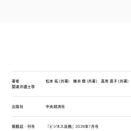
ファイナンス
その他金融
不動産
資源・エネルギ
プライベート・
アセットマネジ
著者
松本 拓 (共著)
横井 傑 (共著)
髙嵜 直子 (共著)
関連弁護士等
出版社
中央経済社
掲載誌・刊号
「ビジネス法務」2026年7月号