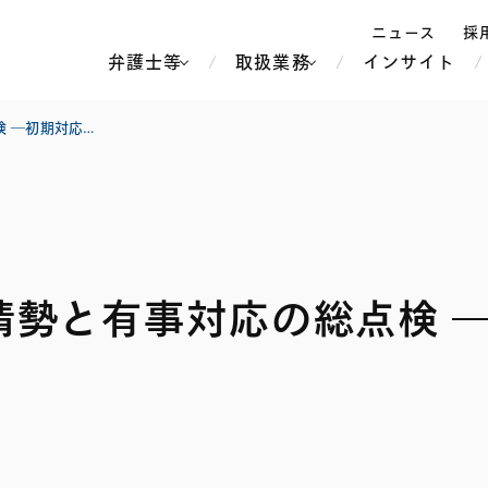
ニュース
採
弁護士等
取扱業務
インサイト
弁
「地政学リスク」最新情勢と有事対応の総点検 ―初期対応から平時の契約書整備まで
ス
北京
シンガポール
上海
ハノイ
情勢と有事対応の総点検 
香港
ホーチミン
人事・労務
不動産・REIT
オセアニア
メディア・
製紙
中南米
メント
知的財産
運輸・物流
北米
食品・飲料
中東アジア
独禁法・競
危機管理
Tech／データ／IT・通信等
通信・メディア・エンター
ヨーロッパ
ブランド・
ロシア・CIS
テインメント
税務
ーケッツ
ライフサイエンス
鉄鋼・金属
情報産業・インターネッ
ウェルス・