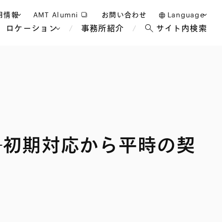
用情報
AMT Alumni
お問い合わせ
Language
ロケーション
事務所紹介
サイト内検索
日本語
護士採用
English
タッフ採用
中文(簡体)
バンコク
ロンドン
ジャカルタ
ブリュッセル
―初期対応から平時の契
マレーシア
パリ
エンターテイン
事業再生・倒産
ホテル・レジャー・カジノ
アフリカ
国際通商および経済安全保
教育・人材
争法
障
アパレル
政府・地方公共団体・公的
海外法務
機関
マネジメント
サステナビリティ法務
FinTech