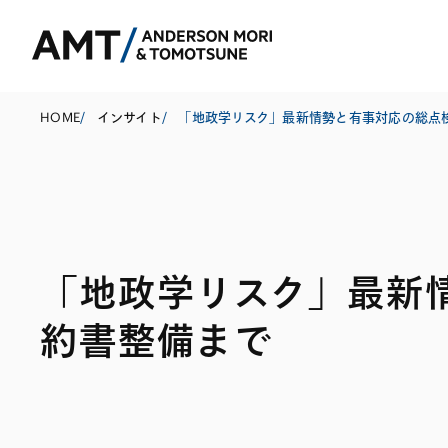
HOME
/
インサイト
/
東京
大阪
「地政学リスク」最新
名古屋
コーポレート
銀行
東アジア
約書整備まで
M&A等
証券
南アジア
規制当局対応・
保険
東南アジア
キャピタル・マ
信託