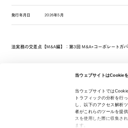
発行年月日
2026年5月
法実務の交差点【M&A編】：第3回 M&A×コーポレートガバナン
当ウェブサイトはCooki
ページのシェアはこちらから
当ウェブサイトではCoo
トラフィックの分析を行
し、以下のアクセス解析
者がこれらのツールを提
スを使用した際に収集さ
「アンダーソン・毛利・友常法律事務所」は、アンダーソ
ン・毛利・友常法律事務所外国法共同事業および弁護士法人
ます。
アンダーソン・毛利・友常法律事務所を含むグループの総称