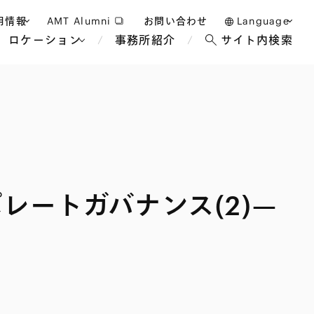
用情報
AMT Alumni
お問い合わせ
Language
ロケーション
事務所紹介
サイト内検索
日本語
護士採用
English
タッフ採用
中文(簡体)
バンコク
ロンドン
ジャカルタ
ブリュッセル
レートガバナンス(2)—
マレーシア
パリ
エンターテイン
事業再生・倒産
ホテル・レジャー・カジノ
アフリカ
国際通商および経済安全保
教育・人材
争法
障
アパレル
政府・地方公共団体・公的
海外法務
機関
マネジメント
サステナビリティ法務
FinTech