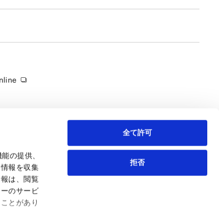
ine
全て許可
機能の提供、
拒否
も情報を収集
情報は、閲覧
弁護士等
サイトマップ
ィーのサービ
取扱業務
利用条件
ることがあり
インサイト
プライバシー・ポリシー
事務所紹介
欧州諸国のデータ主体向けプライバシーポリシー