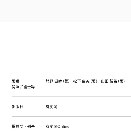
ファイナンス
その他金融
不動産
資源・エネルギ
プライベート・
アセットマネジ
著者
龍野 滋幹 (著)
松下 由英 (著)
山田 智希 (著)
関連弁護士等
出版社
有斐閣
掲載誌・刊号
有斐閣Online