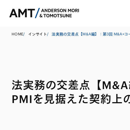
HOME
/
インサイト
/
東京
大阪
法実務の交差点【M&A編
名古屋
コーポレート
銀行
東アジア
PMIを見据えた契約上
M&A等
証券
南アジア
規制当局対応・
保険
東南アジア
キャピタル・マ
信託