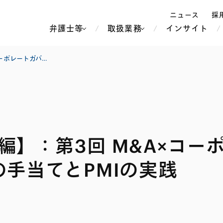
ニュース
採
弁護士等
取扱業務
インサイト
弁
法実務の交差点【M&A編】：第3回 M&A×コーポレートガバナンス(2)—PMIを見据えた契約上の手当てとPMIの実践
ス
北京
シンガポール
上海
ハノイ
】：第3回 M&A×コーポ
香港
ホーチミン
人事・労務
不動産・REIT
オセアニア
メディア・
製紙
中南米
メント
の手当てとPMIの実践
知的財産
運輸・物流
北米
食品・飲料
中東アジア
独禁法・競
危機管理
Tech／データ／IT・通信等
通信・メディア・エンター
ヨーロッパ
ブランド・
ロシア・CIS
テインメント
税務
ーケッツ
ライフサイエンス
鉄鋼・金属
情報産業・インターネッ
ウェルス・