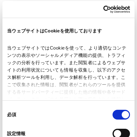
当ウェブサイトはCookieを使用しております
当ウェブサイトではCookieを使って、より適切なコンテ
ンツの表示やソーシャルメディア機能の提供、トラフィ
ックの分析を行っています。また閲覧者によるウェブサ
イトの利用状況についても情報を収集し、以下のアクセ
ス解析ツールを利用し、データ解析を行っています。こ
こで収集された情報は、閲覧者がこれらのツールを提供
する各サードパーティーに提供した他の情報や各サード
パーティーのサービスを使用した際に収集された情報と
組み合わされ、各サードパーティーによって使用される
同
ことがあります。
必須
意
の
Restructuring & Insolvency Laws & Regulations
Google Analytics、Google Search Console
選
設定情報
Google Analytics利用規約（
外部サイト
）
Japan 2026 | International Comparative Legal Guide