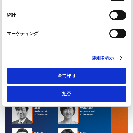
択
Googleプライバシーポリシー（
外部サイト
）
- Restructuring & Insolvency 2026
Marketo
統計
Marketo Engage免責事項/Cookieポリシー（
外部サイト
）
LinkedIn
マーケティング
LinkedIn プライバシーポリシー（
外部サイト
）
HubSpot
[PDF] Restructuring & Insolvency Laws &
HubSpot プライバシーポリシー（
外部サイト
）
Regulations Japan 2026 | International Comparative
詳細を表示
Legal Guide - Restructuring & Insolvency 2026
全て許可
拒否