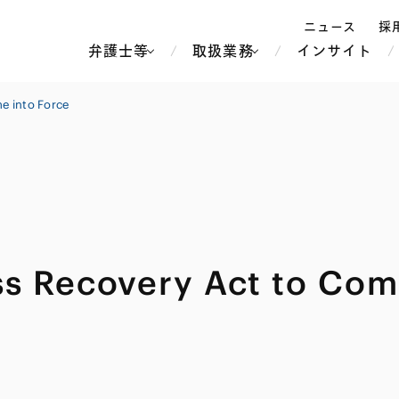
ニュース
採
弁護士等
取扱業務
インサイト
弁
me into Force
ス
北京
シンガポール
上海
ハノイ
香港
ホーチミン
人事・労務
不動産・REIT
オセアニア
メディア・
製紙
中南米
ss Recovery Act to Com
メント
知的財産
運輸・物流
北米
食品・飲料
中東アジア
独禁法・競
危機管理
Tech／データ／IT・通信等
通信・メディア・エンター
ヨーロッパ
ブランド・
ロシア・CIS
テインメント
税務
ーケッツ
ライフサイエンス
鉄鋼・金属
情報産業・インターネッ
ウェルス・