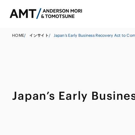
HOME
/
インサイト
/
Japan’s Early Business Recovery Act to Co
東京
大阪
名古屋
コーポレート
銀行
東アジア
Japan’s Early Busine
M&A等
証券
南アジア
規制当局対応・
保険
東南アジア
キャピタル・マ
信託