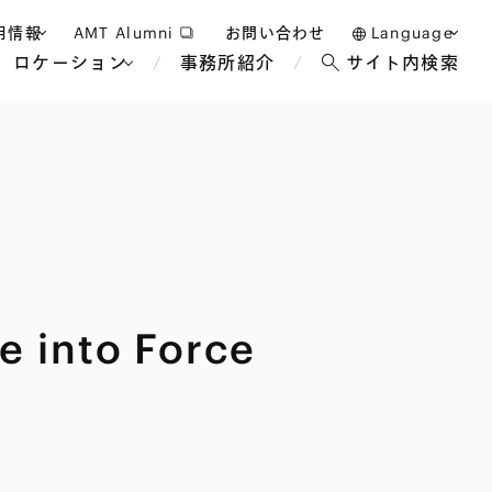
用情報
AMT Alumni
お問い合わせ
Language
ロケーション
事務所紹介
サイト内検索
日本語
護士採用
English
タッフ採用
中文(簡体)
バンコク
ロンドン
ジャカルタ
ブリュッセル
マレーシア
パリ
エンターテイン
事業再生・倒産
ホテル・レジャー・カジノ
アフリカ
e into Force
国際通商および経済安全保
教育・人材
争法
障
アパレル
政府・地方公共団体・公的
海外法務
機関
マネジメント
サステナビリティ法務
FinTech