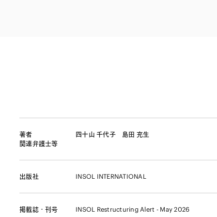
ファイナンス
その他金融
不動産
資源・エネルギ
プライベート・
アセットマネジ
著者
四十山 千代子
島田 充生
関連弁護士等
出版社
INSOL INTERNATIONAL
掲載誌・刊号
INSOL Restructuring Alert - May 2026