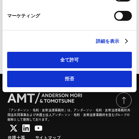
Marketo Engage免責事項/Cookieポリシー（
外部サイト
）
LinkedIn
アクティビスト株主によるパブリック・キャンペーン | 旬
マーケティング
LinkedIn プライバシーポリシー（
外部サイト
）
刊商事法務2424号
HubSpot
HubSpot プライバシーポリシー（
外部サイト
）
詳細を表示
ページのシェアはこちらから
全て許可
拒否
「アンダーソン・毛利・友常法律事務所」は、アンダーソン・毛利・友常法律事務所外
国法共同事業および弁護士法人アンダーソン・毛利・友常法律事務所を含むグループの
総称として使用しております。
弁護士等
サイトマップ