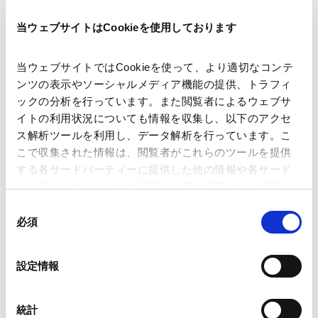
著者
生方 紀裕 (著)
当ウェブサイトはCookieを使用しております
関連弁護士等
当ウェブサイトではCookieを使って、より適切なコンテ
ンツの表示やソーシャルメディア機能の提供、トラフィ
出版社
商事法務研究会
ックの分析を行っています。また閲覧者によるウェブサ
イトの利用状況についても情報を収集し、以下のアクセ
ス解析ツールを利用し、データ解析を行っています。こ
掲載誌・刊号
旬刊商事法務2424号
こで収集された情報は、閲覧者がこれらのツールを提供
する各サードパーティーに提供した他の情報や各サード
パーティーのサービスを使用した際に収集された情報と
発行年月日
2026年6月
組み合わされ、各サードパーティーによって使用される
同
ことがあります。
必須
意
業務分野
コーポレート
企業法務一般
の
コーポレート・ガバナンス
株主総会
Google Analytics、Google Search Console
選
設定情報
アクティビスト株主対応
会社関係紛争対応
Google Analytics利用規約（
外部サイト
）
択
Googleプライバシーポリシー（
外部サイト
）
Marketo
統計