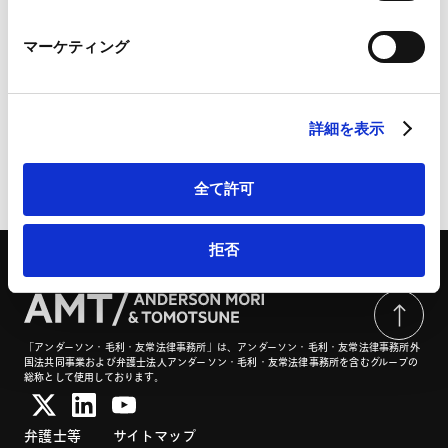
Marketo Engage免責事項/Cookieポリシー（
外部サイト
）
LinkedIn
Fortescueに対する先住民の補償請求事件に係る豪州連
マーケティング
LinkedIn プライバシーポリシー（
外部サイト
）
邦裁判所の判決について | CODE by SHOJIHOMU
HubSpot
HubSpot プライバシーポリシー（
外部サイト
）
詳細を表示
ページのシェアはこちらから
全て許可
拒否
「アンダーソン・毛利・友常法律事務所」は、アンダーソン・毛利・友常法律事務所外
国法共同事業および弁護士法人アンダーソン・毛利・友常法律事務所を含むグループの
総称として使用しております。
弁護士等
サイトマップ