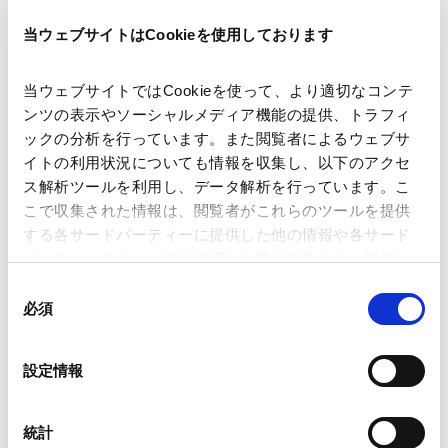
当ウェブサイトはCookieを使用しております
著者
大槻 由昭
関連弁護士等
当ウェブサイトではCookieを使って、より適切なコンテ
ンツの表示やソーシャルメディア機能の提供、トラフィ
ックの分析を行っています。また閲覧者によるウェブサ
出版社
株式会社商事法務
イトの利用状況についても情報を収集し、以下のアクセ
ス解析ツールを利用し、データ解析を行っています。こ
こで収集された情報は、閲覧者がこれらのツールを提供
掲載誌・刊号
CODE by SHOJIHOMU
する各サードパーティーに提供した他の情報や各サード
パーティーのサービスを使用した際に収集された情報と
組み合わされ、各サードパーティーによって使用される
同
発行年月日
2026年6月
ことがあります。
必須
意
の
Google Analytics、Google Search Console
選
業務分野
資源・エネルギー
設定情報
Google Analytics利用規約（
外部サイト
）
択
Googleプライバシーポリシー（
外部サイト
）
Marketo
統計