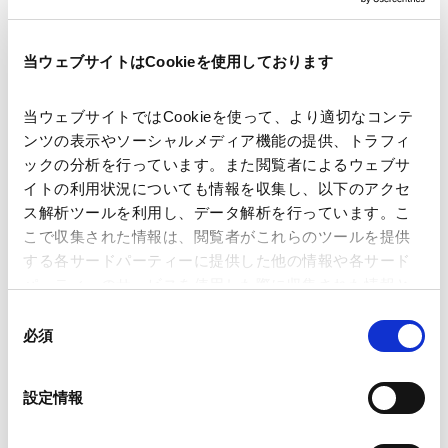
当ウェブサイトはCookieを使用しております
著者
塚本 英巨
舛谷 寅彦
高田 歩
当ウェブサイトではCookieを使って、より適切なコンテ
関連弁護士等
ンツの表示やソーシャルメディア機能の提供、トラフィ
ックの分析を行っています。また閲覧者によるウェブサ
イトの利用状況についても情報を収集し、以下のアクセ
出版社
公益社団法人 日本監査役協会
ス解析ツールを利用し、データ解析を行っています。こ
こで収集された情報は、閲覧者がこれらのツールを提供
する各サードパーティーに提供した他の情報や各サード
掲載誌・刊号
月刊監査役
パーティーのサービスを使用した際に収集された情報と
組み合わされ、各サードパーティーによって使用される
同
ことがあります。
発行年月日
2026年6月
必須
意
の
Google Analytics、Google Search Console
選
設定情報
Google Analytics利用規約（
外部サイト
）
業務分野
コーポレート
企業法務一般
択
コーポレート・ガバナンス
Googleプライバシーポリシー（
外部サイト
）