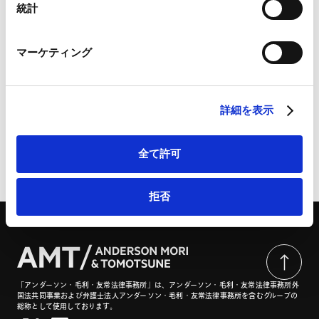
アクティビスト株主対応
M&A/企業再編
Marketo
統計
同意なき買収対応
上場会社M&A
Marketo Engage免責事項/Cookieポリシー（
外部サイト
）
LinkedIn
マーケティング
LinkedIn プライバシーポリシー（
外部サイト
）
産業分野
自動車・造船・機械
消費財・小売
HubSpot
HubSpot プライバシーポリシー（
外部サイト
）
詳細を表示
全て許可
ページのシェアはこちらから
拒否
「アンダーソン・毛利・友常法律事務所」は、アンダーソン・毛利・友常法律事務所外
国法共同事業および弁護士法人アンダーソン・毛利・友常法律事務所を含むグループの
総称として使用しております。