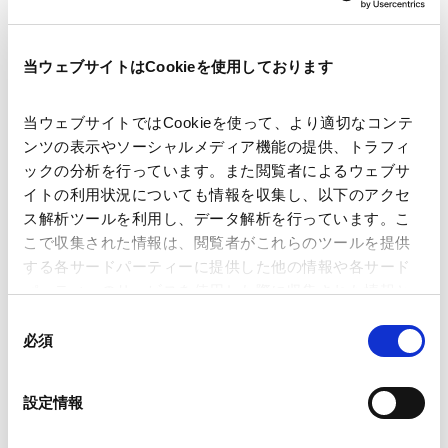
当ウェブサイトはCookieを使用しております
著者
原 悦子 (著)
西向 美由 (著)
関連弁護士等
当ウェブサイトではCookieを使って、より適切なコンテ
ンツの表示やソーシャルメディア機能の提供、トラフィ
ックの分析を行っています。また閲覧者によるウェブサ
出版社
経済法令研究会
イトの利用状況についても情報を収集し、以下のアクセ
ス解析ツールを利用し、データ解析を行っています。こ
こで収集された情報は、閲覧者がこれらのツールを提供
掲載誌・刊号
JA金融法務 No.674／2026年4月号
する各サードパーティーに提供した他の情報や各サード
パーティーのサービスを使用した際に収集された情報と
組み合わされ、各サードパーティーによって使用される
同
発行年月日
2026年4月
ことがあります。
必須
意
の
Google Analytics、Google Search Console
選
設定情報
業務分野
独禁法・競争法
Google Analytics利用規約（
外部サイト
）
択
Googleプライバシーポリシー（
外部サイト
）