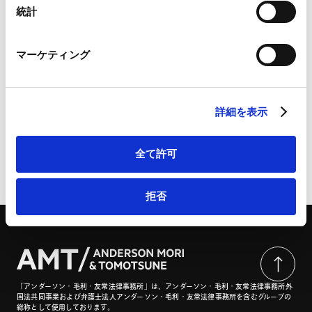
Marketo
統計
Marketo Engage免責事項/Cookieポリシー（
外部サイト
）
LinkedIn
〔特集〕取引拡大につなげる 経営者との関係づくり ②情
マーケティング
LinkedIn プライバシーポリシー（
外部サイト
）
報提供で差をつける！ 改正下請法（取適法）のポイント
HubSpot
| JA金融法務 No.674／2026年4月号
HubSpot プライバシーポリシー（
外部サイト
）
詳細を表示
全て許可
ページのシェアはこちらから
拒否
「アンダーソン・毛利・友常法律事務所」は、アンダーソン・毛利・友常法律事務所外
国法共同事業および弁護士法人アンダーソン・毛利・友常法律事務所を含むグループの
総称として使用しております。