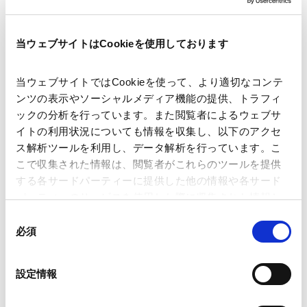
著者
生島 隆男 (共著)
野村 直弘 (共著)
関連弁護士等
廣野 泰喜 (共著)
当ウェブサイトはCookieを使用しております
当ウェブサイトではCookieを使って、より適切なコンテ
出版社
Law Business Research
ンツの表示やソーシャルメディア機能の提供、トラフィ
ックの分析を行っています。また閲覧者によるウェブサ
イトの利用状況についても情報を収集し、以下のアクセ
掲載誌・刊号
Lexology In-House View: Japan M&A 2026
ス解析ツールを利用し、データ解析を行っています。こ
こで収集された情報は、閲覧者がこれらのツールを提供
発行年月日
2026年6月
する各サードパーティーに提供した他の情報や各サード
パーティーのサービスを使用した際に収集された情報と
組み合わされ、各サードパーティーによって使用される
同
業務分野
コーポレート
企業法務一般
ことがあります。
必須
意
コーポレート・ガバナンス
M&A等
の
M&A/企業再編
ジョイント・ベンチャー
Google Analytics、Google Search Console
選
設定情報
クロスボーダーM&A
Google Analytics利用規約（
外部サイト
）
択
Googleプライバシーポリシー（
外部サイト
）