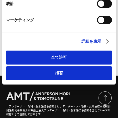
Marketo
統計
Marketo Engage免責事項/Cookieポリシー（
外部サイト
）
LinkedIn
マーケティング
LinkedIn プライバシーポリシー（
外部サイト
）
米国輸出管理規制（EAR）の最新動向と実務対応 | ビジ
HubSpot
ネスアンドロー
HubSpot プライバシーポリシー（
外部サイト
）
詳細を表示
全て許可
ページのシェアはこちらから
拒否
「アンダーソン・毛利・友常法律事務所」は、アンダーソン・毛利・友常法律事務所外
国法共同事業および弁護士法人アンダーソン・毛利・友常法律事務所を含むグループの
総称として使用しております。