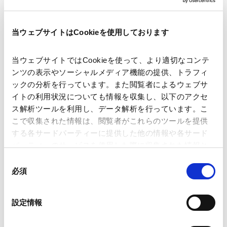
著者
藤田 将貴
佐藤 重男
関連弁護士等
当ウェブサイトはCookieを使用しております
当ウェブサイトではCookieを使って、より適切なコンテ
出版社
ビジネスアンドロー
ンツの表示やソーシャルメディア機能の提供、トラフィ
ックの分析を行っています。また閲覧者によるウェブサ
イトの利用状況についても情報を収集し、以下のアクセ
掲載誌・刊号
ビジネスアンドロー
ス解析ツールを利用し、データ解析を行っています。こ
こで収集された情報は、閲覧者がこれらのツールを提供
発行年月日
する各サードパーティーに提供した他の情報や各サード
2026年6月
パーティーのサービスを使用した際に収集された情報と
組み合わされ、各サードパーティーによって使用される
同
海外法務
米国法務
ことがあります。
必須
意
の
Google Analytics、Google Search Console
選
設定情報
業務分野
規制当局対応・危機管理
Google Analytics利用規約（
外部サイト
）
択
国際通商および経済安全保障
Googleプライバシーポリシー（
外部サイト
）