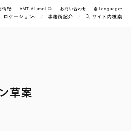
用情報
AMT Alumni
お問い合わせ
Language
ロケーション
事務所紹介
サイト内検索
日本語
護士採用
English
タッフ採用
中文(簡体)
バンコク
ロンドン
ジャカルタ
ブリュッセル
マレーシア
パリ
エンターテイン
事業再生・倒産
ホテル・レジャー・カジノ
アフリカ
ン草案
国際通商および経済安全保
教育・人材
争法
障
アパレル
政府・地方公共団体・公的
海外法務
機関
マネジメント
サステナビリティ法務
FinTech