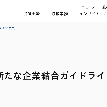
ニュース
採
弁護士等
取扱業務
インサイト
弁
ライン草案
ス
北京
シンガポール
上海
ハノイ
香港
ホーチミン
人事・労務
不動産・REIT
オセアニア
メディア・
製紙
中南米
新たな企業結合ガイドライ
メント
知的財産
運輸・物流
北米
食品・飲料
中東アジア
独禁法・競
危機管理
Tech／データ／IT・通信等
通信・メディア・エンター
ヨーロッパ
ブランド・
ロシア・CIS
テインメント
税務
ーケッツ
ライフサイエンス
鉄鋼・金属
情報産業・インターネッ
ウェルス・