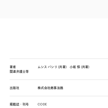
ファイナンス
その他金融
不動産
資源・エネルギ
プライベート・
アセットマネジ
著者
ムシス バシリ (共著)
小坂 惇 (共著)
関連弁護士等
出版社
株式会社商事法務
掲載誌・刊号
CODE