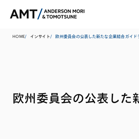
HOME
/
インサイト
/
欧州委員会の公表した新たな企業結合ガイド
東京
大阪
名古屋
コーポレート
銀行
東アジア
欧州委員会の公表した
M&A等
証券
南アジア
規制当局対応・
保険
東南アジア
キャピタル・マ
信託