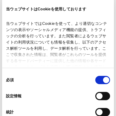
当ウェブサイトはCookieを使用しております
著者
宮川 賢司
髙田 慧
香川 遼太郎
新庄 絢
関連弁護士等
当ウェブサイトではCookieを使って、より適切なコンテ
ンツの表示やソーシャルメディア機能の提供、トラフィ
ックの分析を行っています。また閲覧者によるウェブサ
出版社
商事法務
イトの利用状況についても情報を収集し、以下のアクセ
ス解析ツールを利用し、データ解析を行っています。こ
こで収集された情報は、閲覧者がこれらのツールを提供
掲載誌・刊号
CODE BY SHOJIHOMU
する各サードパーティーに提供した他の情報や各サード
パーティーのサービスを使用した際に収集された情報と
組み合わされ、各サードパーティーによって使用される
同
発行年月日
2026年6月
ことがあります。
必須
意
の
Google Analytics、Google Search Console
選
業務分野
サステナビリティ法務
設定情報
Google Analytics利用規約（
外部サイト
）
択
Googleプライバシーポリシー（
外部サイト
）
Marketo
統計