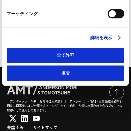
Marketo Engage免責事項/Cookieポリシー（
外部サイト
）
LinkedIn
「太陽電池廃棄物の再資源化等の推進に関する法律」と
マーケティング
LinkedIn プライバシーポリシー（
外部サイト
）
発電事業者の実務対応 | CODE BY SHOJIHOMU
HubSpot
HubSpot プライバシーポリシー（
外部サイト
）
詳細を表示
ページのシェアはこちらから
全て許可
拒否
「アンダーソン・毛利・友常法律事務所」は、アンダーソン・毛利・友常法律事務所外
国法共同事業および弁護士法人アンダーソン・毛利・友常法律事務所を含むグループの
総称として使用しております。
弁護士等
サイトマップ