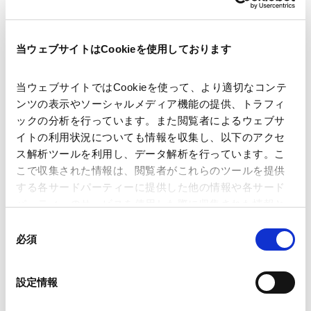
著者
井上 葵
矢野 雅裕
土門 駿介
牧野 達彦
当ウェブサイトはCookieを使用しております
関連弁護士等
当ウェブサイトではCookieを使って、より適切なコンテ
ンツの表示やソーシャルメディア機能の提供、トラフィ
出版社
Law Business Research
ックの分析を行っています。また閲覧者によるウェブサ
イトの利用状況についても情報を収集し、以下のアクセ
ス解析ツールを利用し、データ解析を行っています。こ
掲載誌・刊号
Global Arbitration Review
こで収集された情報は、閲覧者がこれらのツールを提供
する各サードパーティーに提供した他の情報や各サード
パーティーのサービスを使用した際に収集された情報と
発行年月日
2026年5月
組み合わされ、各サードパーティーによって使用される
同
ことがあります。
必須
意
業務分野
紛争解決
建設関連紛争
国際仲裁・国際調停
の
Google Analytics、Google Search Console
選
設定情報
Google Analytics利用規約（
外部サイト
）
択
Googleプライバシーポリシー（
外部サイト
）
産業分野
建設・土木・インフラ