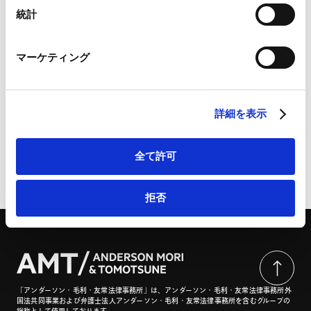
Marketo
統計
Marketo Engage免責事項/Cookieポリシー（
外部サイト
）
LinkedIn
マーケティング
LinkedIn プライバシーポリシー（
外部サイト
）
GAR Know how Construction Arbitration 2026
HubSpot
(Japan Chapter) | Global Arbitration Review
HubSpot プライバシーポリシー（
外部サイト
）
詳細を表示
全て許可
ページのシェアはこちらから
拒否
「アンダーソン・毛利・友常法律事務所」は、アンダーソン・毛利・友常法律事務所外
国法共同事業および弁護士法人アンダーソン・毛利・友常法律事務所を含むグループの