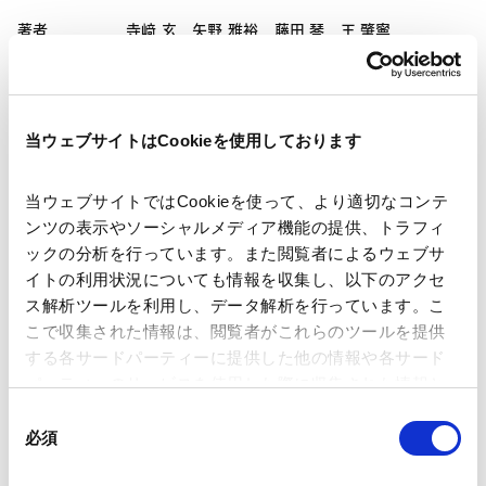
著者
寺﨑 玄
矢野 雅裕
藤田 琴
王 肇寧
関連弁護士等
出版社
Law Business Research
当ウェブサイトはCookieを使用しております
当ウェブサイトではCookieを使って、より適切なコンテ
掲載誌・刊号
Lexology Panoramic: Construction 2027
ンツの表示やソーシャルメディア機能の提供、トラフィ
(Japan Chapter)
ックの分析を行っています。また閲覧者によるウェブサ
イトの利用状況についても情報を収集し、以下のアクセ
ス解析ツールを利用し、データ解析を行っています。こ
発行年月日
2026年6月
こで収集された情報は、閲覧者がこれらのツールを提供
する各サードパーティーに提供した他の情報や各サード
パーティーのサービスを使用した際に収集された情報と
業務分野
コーポレート
不動産
その他
組み合わされ、各サードパーティーによって使用される
同
ことがあります。
必須
意
の