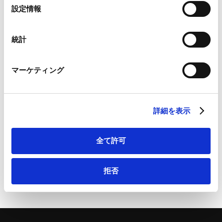
Google Analytics、Google Search Console
選
設定情報
Lexology Panoramic: Construction 2027 (Japan
Google Analytics利用規約（
外部サイト
）
択
Chapter) | Lexology Panoramic: Construction 2027
Googleプライバシーポリシー（
外部サイト
）
Marketo
(Japan Chapter)
統計
Marketo Engage免責事項/Cookieポリシー（
外部サイト
）
LinkedIn
マーケティング
LinkedIn プライバシーポリシー（
外部サイト
）
HubSpot
HubSpot プライバシーポリシー（
外部サイト
）
[PDF] Lexology Panoramic: Construction 2027
詳細を表示
(Japan Chapter) | Lexology Panoramic: Construction
2027 (Japan Chapter)
全て許可
拒否
ページのシェアはこちらから