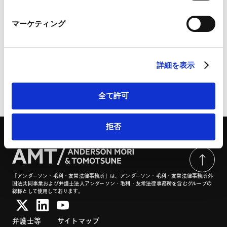
Marketo Engage免責事項/Cookieポリシー（
外部サイト
）
LinkedIn
CCS事業法の全面施行に伴う実務ガイドライン整備に向
マーケティング
LinkedIn プライバシーポリシー（
外部サイト
）
けた検討状況について | CODE by SHOJIHOMU
HubSpot
HubSpot プライバシーポリシー（
外部サイト
）
詳細を表示
ページのシェアはこちらから
全て許可
拒否
「アンダーソン・毛利・友常法律事務所」は、アンダーソン・毛利・友常法律事務所外
国法共同事業および弁護士法人アンダーソン・毛利・友常法律事務所を含むグループの
総称として使用しております。
弁護士等
サイトマップ