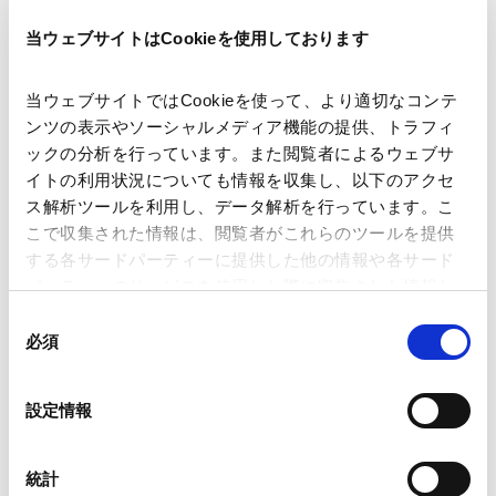
当ウェブサイトはCookieを使用しております
著者
大槻 由昭
関連弁護士等
当ウェブサイトではCookieを使って、より適切なコンテ
ンツの表示やソーシャルメディア機能の提供、トラフィ
ックの分析を行っています。また閲覧者によるウェブサ
出版社
株式会社商事法務
イトの利用状況についても情報を収集し、以下のアクセ
ス解析ツールを利用し、データ解析を行っています。こ
こで収集された情報は、閲覧者がこれらのツールを提供
掲載誌・刊号
CODE by SHOJIHOMU
する各サードパーティーに提供した他の情報や各サード
パーティーのサービスを使用した際に収集された情報と
組み合わされ、各サードパーティーによって使用される
同
発行年月日
2026年6月
ことがあります。
必須
意
の
Google Analytics、Google Search Console
選
業務分野
資源・エネルギー
設定情報
Google Analytics利用規約（
外部サイト
）
択
Googleプライバシーポリシー（
外部サイト
）
Marketo
統計