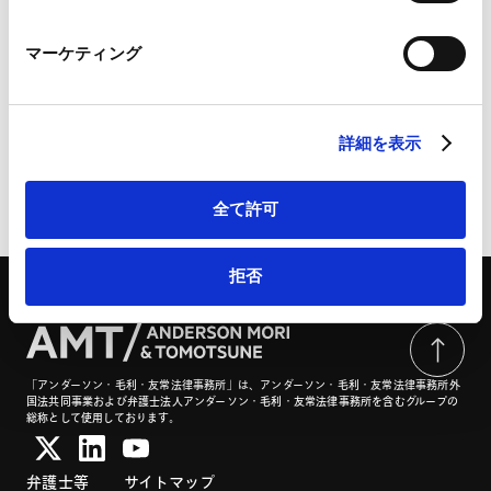
アクティビスト株主対応
M&A等
Marketo Engage免責事項/Cookieポリシー（
外部サイト
）
M&A/企業再編
同意なき買収対応
LinkedIn
上場会社M&A
マーケティング
LinkedIn プライバシーポリシー（
外部サイト
）
HubSpot
HubSpot プライバシーポリシー（
外部サイト
）
詳細を表示
ページのシェアはこちらから
全て許可
拒否
「アンダーソン・毛利・友常法律事務所」は、アンダーソン・毛利・友常法律事務所外
国法共同事業および弁護士法人アンダーソン・毛利・友常法律事務所を含むグループの
総称として使用しております。
弁護士等
サイトマップ