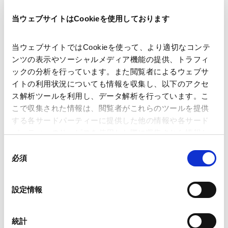
当ウェブサイトはCookieを使用しております
当ウェブサイトではCookieを使って、より適切なコンテ
著者
塚本 英巨
舛谷 寅彦
金井 友樹
ンツの表示やソーシャルメディア機能の提供、トラフィ
関連弁護士等
ックの分析を行っています。また閲覧者によるウェブサ
イトの利用状況についても情報を収集し、以下のアクセ
ス解析ツールを利用し、データ解析を行っています。こ
出版社
公益社団法人 日本監査役協会
こで収集された情報は、閲覧者がこれらのツールを提供
する各サードパーティーに提供した他の情報や各サード
パーティーのサービスを使用した際に収集された情報と
掲載誌・刊号
月刊監査役
組み合わされ、各サードパーティーによって使用される
同
ことがあります。
必須
意
発行年月日
2026年6月
の
Google Analytics、Google Search Console
選
設定情報
Google Analytics利用規約（
外部サイト
）
択
Googleプライバシーポリシー（
外部サイト
）
業務分野
コーポレート
企業法務一般
コーポレート・ガバナンス
Marketo
統計