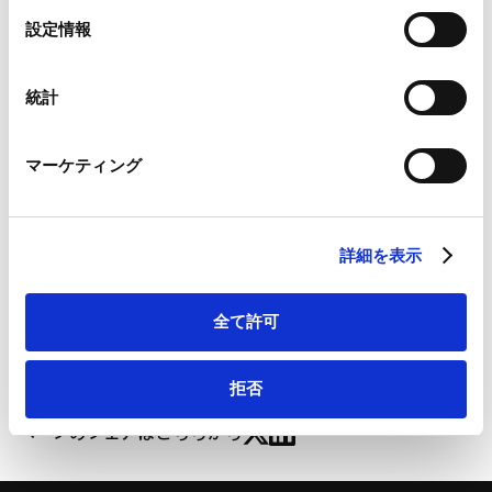
Google Analytics、Google Search Console
選
設定情報
業務分野
情報漏えい・サイバー攻撃対応
Google Analytics利用規約（
外部サイト
）
択
Tech／データ／IT・通信等
Googleプライバシーポリシー（
外部サイト
）
AI・ネット関連規制/トラブル対応
Marketo
統計
Marketo Engage免責事項/Cookieポリシー（
外部サイト
）
LinkedIn
マーケティング
LinkedIn プライバシーポリシー（
外部サイト
）
HubSpot
国家サイバー統括室、「重要電子計算機に対する不正な
HubSpot プライバシーポリシー（
外部サイト
）
行為による被害の防止に関する法律に基づく特別社会基
詳細を表示
盤事業者による特定侵害事象等の報告等に関する命令」
を公布 | CODE by SHOJIHOMU
全て許可
拒否
ページのシェアはこちらから