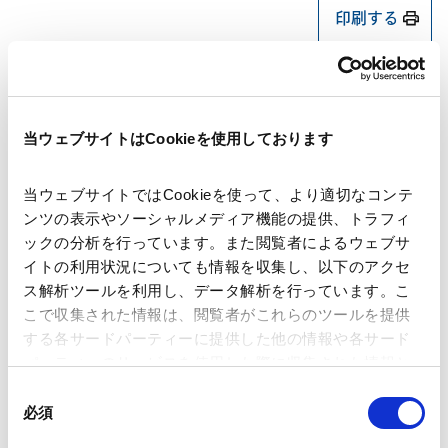
印刷する
当ウェブサイトはCookieを使用しております
著者
清水 亘 (共著)
田中 滉大 (共著)
関連弁護士等
髙橋 麟太朗 (共著)
当ウェブサイトではCookieを使って、より適切なコンテ
ンツの表示やソーシャルメディア機能の提供、トラフィ
ックの分析を行っています。また閲覧者によるウェブサ
出版社
株式会社商事法務
イトの利用状況についても情報を収集し、以下のアクセ
ス解析ツールを利用し、データ解析を行っています。こ
こで収集された情報は、閲覧者がこれらのツールを提供
掲載誌・刊号
CODE by SHOJIHOMU
する各サードパーティーに提供した他の情報や各サード
パーティーのサービスを使用した際に収集された情報と
組み合わされ、各サードパーティーによって使用される
同
発行年月日
2026年6月
ことがあります。
必須
意
の