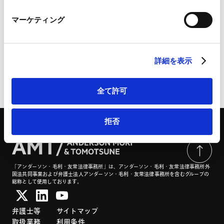
LinkedIn
「人工知能基本計画」の改定についての議論の動向 |
マーケティング
LinkedIn プライバシーポリシー（
外部サイト
）
CODE BY SHOJIHOMU
HubSpot
HubSpot プライバシーポリシー（
外部サイト
）
詳細を表示
ページのシェアはこちらから
全て許可
拒否
「アンダーソン・毛利・友常法律事務所」は、アンダーソン・毛利・友常法律事務所外
国法共同事業および弁護士法人アンダーソン・毛利・友常法律事務所を含むグループの
総称として使用しております。
弁護士等
サイトマップ
取扱業務
利用条件