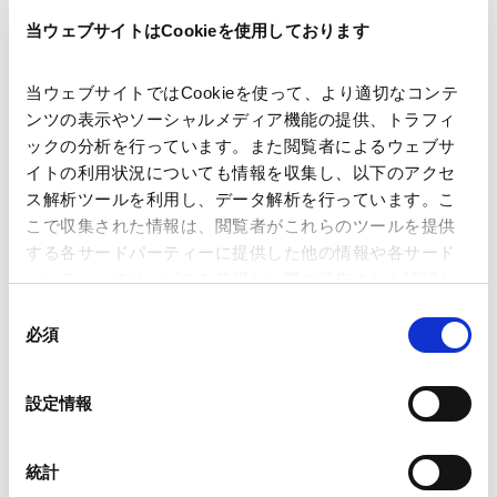
著者
当ウェブサイトはCookieを使用しております
後藤 未来
清水 洸佑
関連弁護士等
当ウェブサイトではCookieを使って、より適切なコンテ
ンツの表示やソーシャルメディア機能の提供、トラフィ
出版社
CODE BY SHOJIHOMU
ックの分析を行っています。また閲覧者によるウェブサ
イトの利用状況についても情報を収集し、以下のアクセ
ス解析ツールを利用し、データ解析を行っています。こ
掲載誌・刊号
CODE BY SHOJIHOMU
こで収集された情報は、閲覧者がこれらのツールを提供
する各サードパーティーに提供した他の情報や各サード
パーティーのサービスを使用した際に収集された情報と
発行年月日
2026年6月
組み合わされ、各サードパーティーによって使用される
同
ことがあります。
必須
意
の
業務分野
知的財産
Tech／データ／IT・通信等
Google Analytics、Google Search Console
選
メディア・エンターテインメント
設定情報
Google Analytics利用規約（
外部サイト
）
択
Googleプライバシーポリシー（
外部サイト
）
Marketo
統計
Marketo Engage免責事項/Cookieポリシー（
外部サイト
）