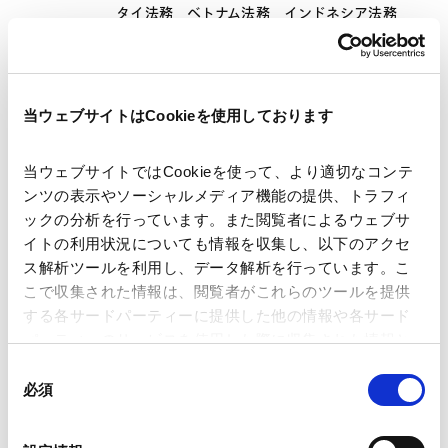
タイ法務
ベトナム法務
インドネシア法務
マレーシア法務
フィリピン法務
米国法務
欧州法務
英国法務
ブラジル法務
メキシコ法務
トルコ法務
ロシア・CIS法務
当ウェブサイトはCookieを使用しております
業務分野
企業法務一般
当ウェブサイトではCookieを使って、より適切なコンテ
ンツの表示やソーシャルメディア機能の提供、トラフィ
ックの分析を行っています。また閲覧者によるウェブサ
イトの利用状況についても情報を収集し、以下のアクセ
ス解析ツールを利用し、データ解析を行っています。こ
こで収集された情報は、閲覧者がこれらのツールを提供
する各サードパーティーに提供した他の情報や各サード
パーティーのサービスを使用した際に収集された情報と
組み合わされ、各サードパーティーによって使用される
同
ことがあります。
必須
意
の
Google Analytics、Google Search Console
選