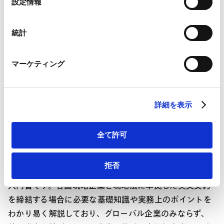
設定情報
Google Analytics利用規約（
外部サイト
）
択
Googleプライバシーポリシー（
外部サイト
）
Marketo
統計
Marketo Engage免責事項/Cookieポリシー（
外部サイト
）
LinkedIn
マーケティング
LinkedIn プライバシーポリシー（
外部サイト
）
HubSpot
当事務所所属の弁護士が執筆した書籍「実務で役立つ 世
HubSpot プライバシーポリシー（
外部サイト
）
界各国の英文契約ガイドブック」（アンダーソン・毛
詳細を表示
利・友常法律事務所 編）が刊行されました。
全て許可
本書は、 世界の主要各国における英文契約の実務を、横
拒否
断的に、かつ、初心者・初学者にもわかり易く説明した
入門書です。各国現地企業と現地法に準拠した英文契約
を締結する場合に必要な基礎知識や実務上のポイントを
わかり易く解説しており、グローバル企業のみならず、