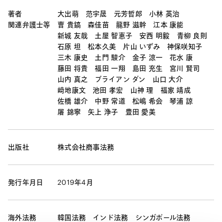
著者
大出萌
范宇晟
元芳哲郎
小林 英治
関連弁護士等
曺 貴鎬
森佳苗
龍野 滋幹
江本 康能
新城 友哉
土屋 智恵子
安西 明毅
青柳 良則
石原 坦
松本久美
片山 いずみ
神保咲知子
三木 康史
土門 駿介
金子 涼一
花水 康
藤田 将貴
福田 一翔
島田 充生
宮川 賢司
山内 真之
ブライアン ダン
山口 大介
﨑地康文
池田 孝宏
山神 理
福家 靖成
佐橋 雄介
中野 常道
松嶋 希会
琴浦 諒
屠 錦寧
矢上 浄子
豊田 愛美
出版社
株式会社商事法務
発行年月日
2019年4月
海外法務
韓国法務
インド法務
シンガポール法務