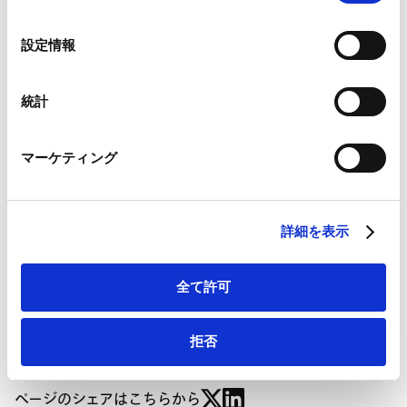
の
流通取引・景表法・取適法・フリーランス法・不
Google Analytics、Google Search Console
正競争防止法
選
設定情報
Google Analytics利用規約（
外部サイト
）
独禁法コンプライアンス
択
Googleプライバシーポリシー（
外部サイト
）
Marketo
統計
Marketo Engage免責事項/Cookieポリシー（
外部サイト
）
LinkedIn
マーケティング
詳細
LinkedIn プライバシーポリシー（
外部サイト
）
HubSpot
HubSpot プライバシーポリシー（
外部サイト
）
詳細を表示
公正取引委員会による独占禁止法上の「優越的地位の
濫用」に係るコスト上昇分の価格転嫁円滑化の取組に
全て許可
関する特別調査の結果について | 商事法務ポータル
拒否
ページのシェアはこちらから