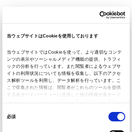
著者
佐橋 雄介 (共著)
瀧 拓也 (共著)
当ウェブサイトはCookieを使用しております
関連弁護士等
当ウェブサイトではCookieを使って、より適切なコンテ
出版社
株式会社商事法務
ンツの表示やソーシャルメディア機能の提供、トラフィ
ックの分析を行っています。また閲覧者によるウェブサ
イトの利用状況についても情報を収集し、以下のアクセ
掲載誌・刊号
商事法務ポータル
ス解析ツールを利用し、データ解析を行っています。こ
こで収集された情報は、閲覧者がこれらのツールを提供
する各サードパーティーに提供した他の情報や各サード
発行年月日
2024年4月
パーティーのサービスを使用した際に収集された情報と
組み合わされ、各サードパーティーによって使用される
同
ことがあります。
必須
意
業務分野
M&A等
M&A/企業再編
同意なき買収対応
の
上場会社M&A
Google Analytics、Google Search Console
選