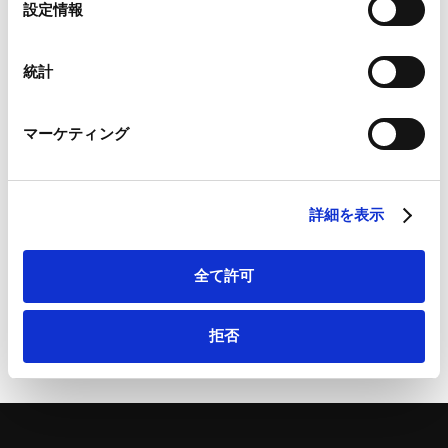
設定情報
Google Analytics利用規約（
外部サイト
）
択
Googleプライバシーポリシー（
外部サイト
）
Marketo
統計
Marketo Engage免責事項/Cookieポリシー（
外部サイト
）
詳細
LinkedIn
マーケティング
LinkedIn プライバシーポリシー（
外部サイト
）
HubSpot
東証、「企業行動規範」の見直しに関する議論を開始
HubSpot プライバシーポリシー（
外部サイト
）
（第15回「市場区分の見直しに関するフォローアップ
詳細を表示
会議」）| 商事法務ポータル
全て許可
拒否
ページのシェアはこちらから