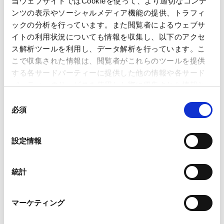
当ウェブサイトではCookieを使って、より適切なコンテ
運輸・物流
ンツの表示やソーシャルメディア機能の提供、トラフィ
通信・メディア・エンターテインメント
ックの分析を行っています。また閲覧者によるウェブサ
情報産業・インターネット・セキュリティ
イトの利用状況についても情報を収集し、以下のアクセ
医療・製薬・ヘルスケア・ライフサイエンス・
ス解析ツールを利用し、データ解析を行っています。こ
バイオ
自動車・造船・機械
化学
鉄鋼・金属
こで収集された情報は、閲覧者がこれらのツールを提供
電子部品・電子機器
商社
する各サードパーティーに提供した他の情報や各サード
建設・土木・インフラ
パーティーのサービスを使用した際に収集された情報と
政府・地方公共団体・公的機関
航空・宇宙
組み合わされ、各サードパーティーによって使用される
同
AI・テクノロジー
ことがあります。
必須
意
の
Google Analytics、Google Search Console
選
設定情報
Google Analytics利用規約（
外部サイト
）
択
Googleプライバシーポリシー（
外部サイト
）
ニュースレター【経済安全保障・通商】「重要経済安保
Marketo
統計
情報保護活用法のガイドライン及びQ&Aの公表（２） ―
Marketo Engage免責事項/Cookieポリシー（
外部サイト
）
適合事業者編を中心として―」が掲載されました。
LinkedIn
マーケティング
LinkedIn プライバシーポリシー（
外部サイト
）
HubSpot