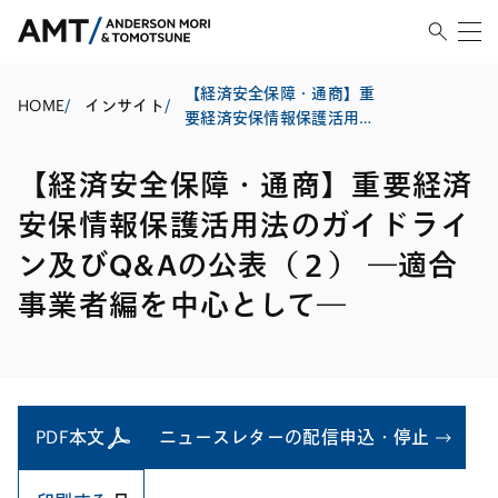
【経済安全保障・通商】重
HOME
/
インサイト
/
要経済安保情報保護活用法
のガイドライン及びQ&Aの
公表（２） ―適合事業者編
【経済安全保障・通商】重要経済
を中心として―
安保情報保護活用法のガイドライ
ン及びQ&Aの公表（２） ―適合
事業者編を中心として―
PDF本文
ニュースレターの配信申込・停止