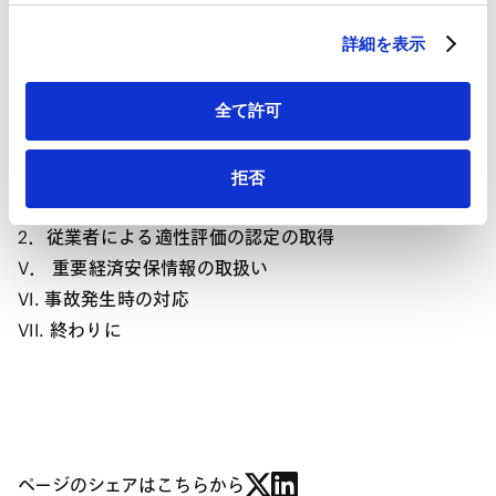
HubSpot プライバシーポリシー（
外部サイト
）
Contents
詳細を表示
Ⅰ． はじめに
Ⅱ． 適合事業者向けガイドラインの位置づけ
全て許可
Ⅲ． 重要経済安保情報の例示
IV. セキュリティ・クリアランス（適合事業者／適性評
価）の取得
拒否
1．適合事業者の認定取得
2．従業者による適性評価の認定の取得
V． 重要経済安保情報の取扱い
VI. 事故発生時の対応
VII. 終わりに
ページのシェアはこちらから