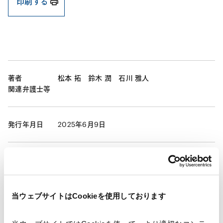
印刷する
著者
松本 拓
鈴木 潤
石川 雅人
関連弁護士等
発行年月日
2025年6月9日
業務分野
規制当局対応・危機管理
Tech／データ／IT・通信等
国際通商および経済安全保障
当ウェブサイトはCookieを使用しております
産業分野
銀行
証券
保険
信託
資源・エネルギー