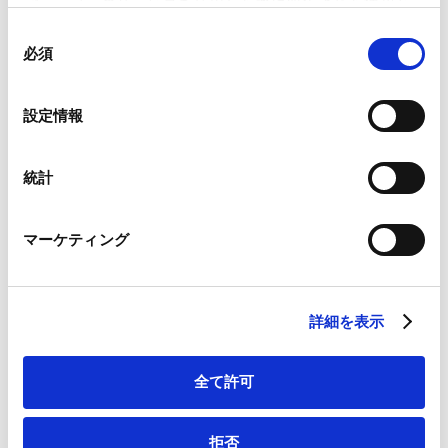
パーティーのサービスを使用した際に収集された情報と
組み合わされ、各サードパーティーによって使用される
ニュースレター【金融法務】「保険仲立人の活用促進等
同
ことがあります。
必須
に向けた改正の概要」が掲載されました。
意
の
Contents
Google Analytics、Google Search Console
選
Ⅰ．保険仲立人の活用促進等に向けた改正の経緯及び全
設定情報
Google Analytics利用規約（
外部サイト
）
択
体像
Googleプライバシーポリシー（
外部サイト
）
Ⅱ．改正の概要（媒介手数料の受領方法の見直しを除
Marketo
統計
Marketo Engage免責事項/Cookieポリシー（
外部サイト
）
く。）
LinkedIn
1. 保証金制度の見直し
マーケティング
LinkedIn プライバシーポリシー（
外部サイト
）
2. 保険仲立人と保険代理店等の協業の見直し
HubSpot
3. 海外直接付保における保険仲立人の活用
HubSpot プライバシーポリシー（
外部サイト
）
4. 保険仲立人の不祥事件の届出義務の新設
詳細を表示
Ⅲ．まとめに代えて
全て許可
バックナンバーはこちら
拒否