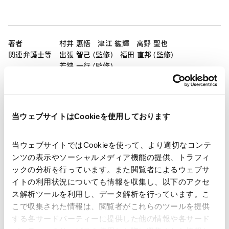
著者
村井 惠悟
津江 紘輝
高野 聖也
関連弁護士等
出張 智己 (監修)
福田 直邦 (監修)
若狭 一行 (監修)
発行年月日
2026年5月22日
当ウェブサイトはCookieを使用しております
業務分野
ファイナンス
金融規制法（レギュラトリー）
当ウェブサイトではCookieを使って、より適切なコンテ
保険
ンツの表示やソーシャルメディア機能の提供、トラフィ
ックの分析を行っています。また閲覧者によるウェブサ
イトの利用状況についても情報を収集し、以下のアクセ
産業分野
保険
ス解析ツールを利用し、データ解析を行っています。こ
こで収集された情報は、閲覧者がこれらのツールを提供
する各サードパーティーに提供した他の情報や各サード