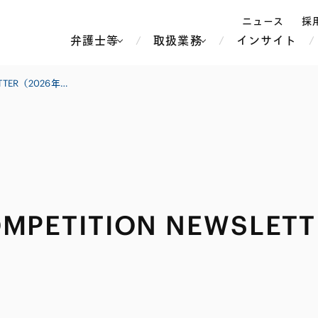
ニュース
採
弁護士等
取扱業務
インサイト
弁
【独禁法・競争法】COMPETITION NEWSLETTER（2026年5月号）
ス
北京
シンガポール
上海
ハノイ
香港
ホーチミン
人事・労務
不動産・REIT
オセアニア
メディア・
製紙
中南米
ETITION NEWSLET
メント
知的財産
運輸・物流
北米
食品・飲料
中東アジア
独禁法・競
危機管理
Tech／データ／IT・通信等
通信・メディア・エンター
ヨーロッパ
ブランド・
ロシア・CIS
テインメント
税務
ーケッツ
ライフサイエンス
鉄鋼・金属
情報産業・インターネッ
ウェルス・