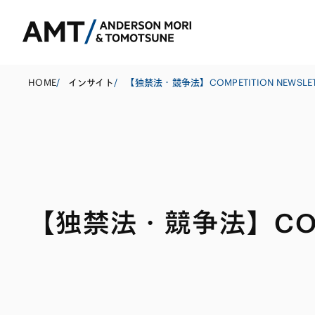
HOME
/
インサイト
/
東京
大阪
名古屋
コーポレート
銀行
東アジア
【独禁法・競争法】COMP
M&A等
証券
南アジア
規制当局対応・
保険
東南アジア
キャピタル・マ
信託