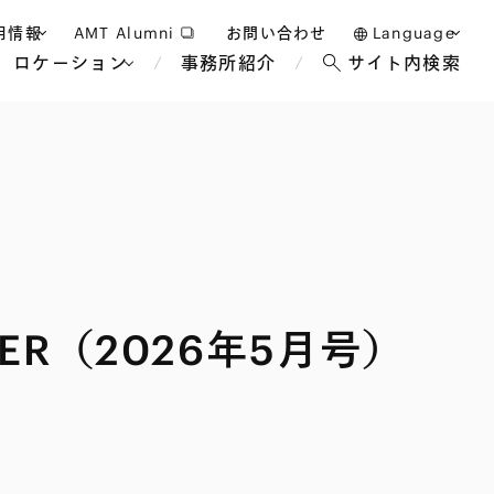
用情報
AMT Alumni
お問い合わせ
Language
ロケーション
事務所紹介
サイト内検索
日本語
護士採用
English
タッフ採用
中文(簡体)
バンコク
ロンドン
ジャカルタ
ブリュッセル
マレーシア
パリ
エンターテイン
事業再生・倒産
ホテル・レジャー・カジノ
アフリカ
TER（2026年5月号）
国際通商および経済安全保
教育・人材
争法
障
アパレル
政府・地方公共団体・公的
海外法務
機関
マネジメント
サステナビリティ法務
FinTech