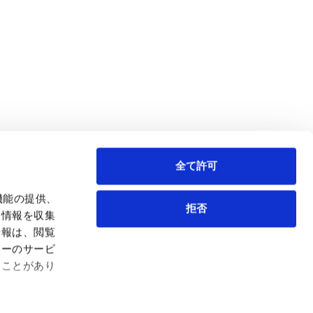
全て許可
機能の提供、
拒否
も情報を収集
情報は、閲覧
弁護士等
サイトマップ
ィーのサービ
取扱業務
利用条件
ることがあり
インサイト
プライバシー・ポリシー
事務所紹介
欧州諸国のデータ主体向けプライバシーポリシー
ロケーション
クッキーポリシー
お問い合わせ
なりすましへのご注意