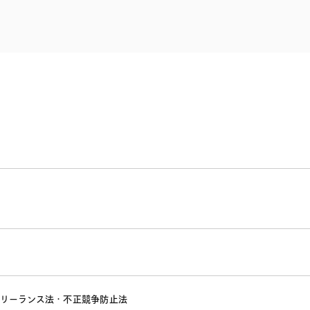
電子部品・
ト・セキュリティ
資源・エネ
ー
消費財・小
医療・製薬・ヘルスケア・
紛争解決
エクイティ
商社
ライフサイエンス・バイオ
メント
建設・土木
スポーツ
自動車・造船・機械
化学
リーランス法・不正競争防止法