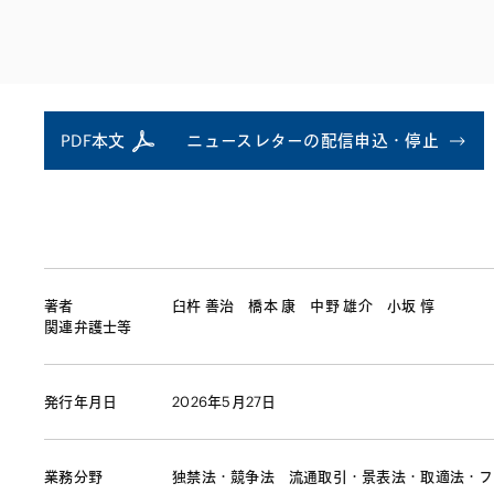
ファイナンス
その他金融
不動産
資源・エネルギ
プライベート・
アセットマネジ
PDF本文
ニュースレターの配信申込・停止
著者
臼杵 善治
橋本 康
中野 雄介
小坂 惇
関連弁護士等
発行年月日
2026年5月27日
業務分野
独禁法・競争法
流通取引・景表法・取適法・フ