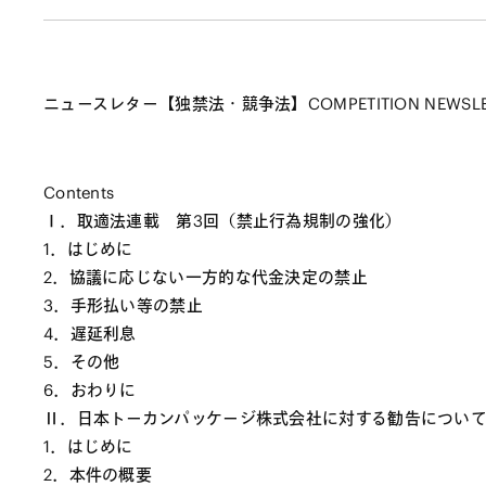
ニュースレター【独禁法・競争法】COMPETITION NEWSL
Contents
Ⅰ．取適法連載 第3回（禁止行為規制の強化）
1．はじめに
2．協議に応じない一方的な代金決定の禁止
3．手形払い等の禁止
4．遅延利息
5．その他
6．おわりに
Ⅱ．日本トーカンパッケージ株式会社に対する勧告につい
1．はじめに
2．本件の概要