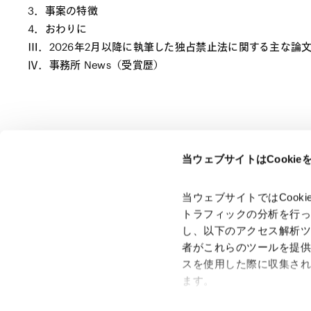
3．事案の特徴
4．おわりに
Ⅲ．2026年2月以降に執筆した独占禁止法に関する主な論
Ⅳ．事務所 News（受賞歴）
当ウェブサイトはCooki
ページのシェアはこちらから
当ウェブサイトではCoo
トラフィックの分析を行
し、以下のアクセス解析
者がこれらのツールを提
スを使用した際に収集さ
「アンダーソン・毛利・友常法律事務所」は、アンダーソ
ン・毛利・友常法律事務所外国法共同事業および弁護士法人
ます。
アンダーソン・毛利・友常法律事務所を含むグループの総称
として使用しております。