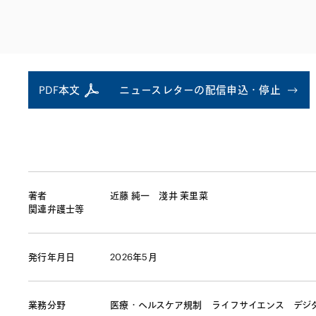
ファイナンス
その他金融
不動産
資源・エネルギ
プライベート・
アセットマネジ
PDF本文
ニュースレターの配信申込・停止
著者
近藤 純一
淺井 茉里菜
関連弁護士等
発行年月日
2026年5月
業務分野
医療・ヘルスケア規制
ライフサイエンス
デジ