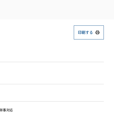
電子機器
ルギー
デジタル
売
航空・宇宙
AI・テクノロジー
・インフラ
印刷する
祥事対応