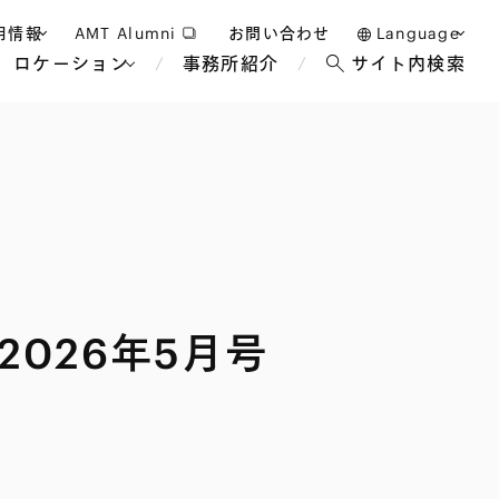
用情報
AMT Alumni
お問い合わせ
Language
ロケーション
事務所紹介
サイト内検索
日本語
護士採用
English
タッフ採用
中文(簡体)
バンコク
ロンドン
ジャカルタ
ブリュッセル
マレーシア
パリ
エンターテイン
事業再生・倒産
ホテル・レジャー・カジノ
アフリカ
r 2026年5月号
国際通商および経済安全保
教育・人材
争法
障
アパレル
政府・地方公共団体・公的
海外法務
機関
マネジメント
サステナビリティ法務
FinTech