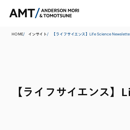
HOME
/
インサイト
/
【ライフサイエンス】Life Science Newslett
東京
大阪
名古屋
コーポレート
銀行
東アジア
【ライフサイエンス】Life 
M&A等
証券
南アジア
規制当局対応・
保険
東南アジア
キャピタル・マ
信託