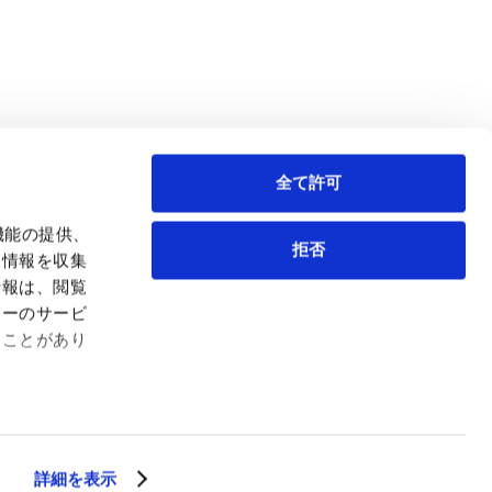
全て許可
機能の提供、
拒否
も情報を収集
情報は、閲覧
弁護士等
サイトマップ
ィーのサービ
取扱業務
利用条件
ることがあり
インサイト
プライバシー・ポリシー
事務所紹介
欧州諸国のデータ主体向けプライバシーポリシー
ロケーション
クッキーポリシー
お問い合わせ
なりすましへのご注意
利益相反案件の取り扱いについて
詳細を表示