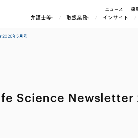
ニュース
採
弁護士等
取扱業務
インサイト
弁
er 2026年5月号
ス
北京
シンガポール
上海
ハノイ
香港
ホーチミン
人事・労務
不動産・REIT
オセアニア
メディア・
製紙
中南米
Science Newslette
メント
知的財産
運輸・物流
北米
食品・飲料
中東アジア
独禁法・競
危機管理
Tech／データ／IT・通信等
通信・メディア・エンター
ヨーロッパ
ブランド・
ロシア・CIS
テインメント
税務
ーケッツ
ライフサイエンス
鉄鋼・金属
情報産業・インターネッ
ウェルス・