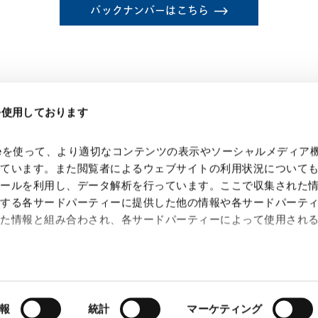
バックナンバーはこちら
eを使用しております
kieを使って、より適切なコンテンツの表示やソーシャルメディア
っています。また閲覧者によるウェブサイトの利用状況について
ツールを利用し、データ解析を行っています。ここで収集された
供する各サードパーティーに提供した他の情報や各サードパーテ
れた情報と組み合わされ、各サードパーティーによって使用され
 Search Console
約（
外部サイト
）
シー（
外部サイト
）
報
統計
マーケティング