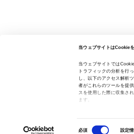
当ウェブサイトはCooki
ページのシェアはこちらから
当ウェブサイトではCoo
トラフィックの分析を行
し、以下のアクセス解析
者がこれらのツールを提
スを使用した際に収集さ
「アンダーソン・毛利・友常法律事務所」は、アンダーソ
ン・毛利・友常法律事務所外国法共同事業および弁護士法人
ます。
アンダーソン・毛利・友常法律事務所を含むグループの総称
として使用しております。
Google Analytics、Google
Google Analytics利用規
同
Googleプライバシーポリ
必須
設定情
意