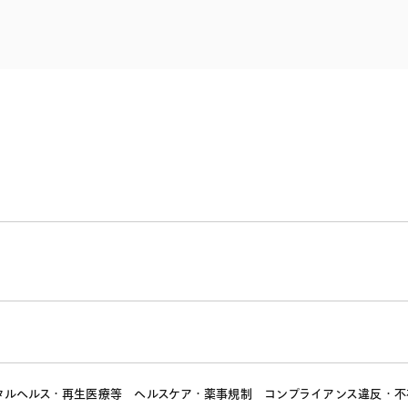
電子部品・
ト・セキュリティ
資源・エネ
ー
消費財・小
医療・製薬・ヘルスケア・
紛争解決
エクイティ
商社
ライフサイエンス・バイオ
メント
建設・土木
スポーツ
自動車・造船・機械
化学
タルヘルス・再生医療等
ヘルスケア・薬事規制
コンプライアンス違反・不