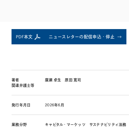
ファイナンス
その他金融
不動産
資源・エネルギ
プライベート・
アセットマネジ
PDF本文
ニュースレターの配信申込・停止
著者
廣瀬 卓生
原田 寛司
関連弁護士等
発行年月日
2026年6月
業務分野
キャピタル・マーケッツ
サステナビリティ法務