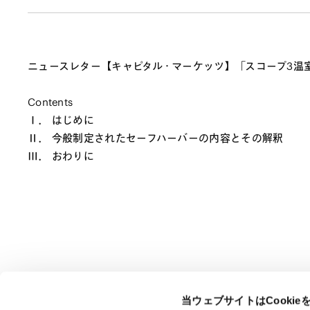
ニュースレター【キャピタル・マーケッツ】「スコープ3温
Contents
Ⅰ． はじめに
Ⅱ． 今般制定されたセーフハーバーの内容とその解釈
Ⅲ． おわりに
当ウェブサイトはCooki
ページのシェアはこちらから