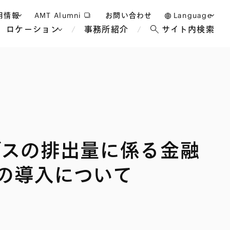
用情報
AMT Alumni
お問い合わせ
Language
ロケーション
事務所紹介
サイト内検索
日本語
護士採用
English
タッフ採用
中文(簡体)
バンコク
ロンドン
ジャカルタ
ブリュッセル
ガスの排出量に係る金融
マレーシア
パリ
エンターテイン
事業再生・倒産
ホテル・レジャー・カジノ
アフリカ
の導入について
国際通商および経済安全保
教育・人材
争法
障
アパレル
政府・地方公共団体・公的
海外法務
機関
マネジメント
サステナビリティ法務
FinTech