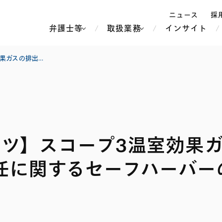
ニュース
採
弁護士等
取扱業務
インサイト
弁
【キャピタル・マーケッツ】スコープ3温室効果ガスの排出量に係る金融商品取引法上の開示責任に関するセーフハーバーの導入について
ス
北京
シンガポール
上海
ハノイ
ッツ】スコープ3温室効果
香港
ホーチミン
人事・労務
不動産・REIT
オセアニア
メディア・
製紙
中南米
メント
任に関するセーフハーバー
知的財産
運輸・物流
北米
食品・飲料
中東アジア
独禁法・競
危機管理
Tech／データ／IT・通信等
通信・メディア・エンター
ヨーロッパ
ブランド・
ロシア・CIS
テインメント
税務
ーケッツ
ライフサイエンス
鉄鋼・金属
情報産業・インターネッ
ウェルス・