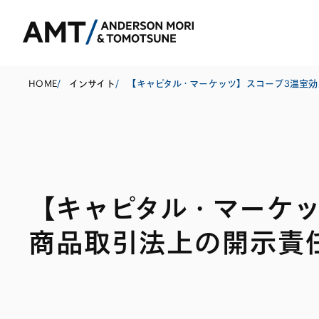
HOME
/
インサイト
/
東京
大阪
【キャピタル・マーケ
名古屋
コーポレート
銀行
東アジア
商品取引法上の開示責
M&A等
証券
南アジア
規制当局対応・
保険
東南アジア
キャピタル・マ
信託