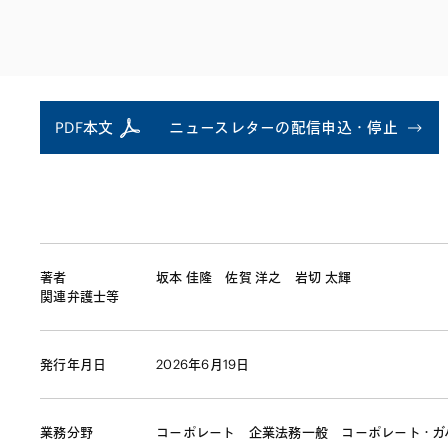
ファイナンス
その他金融
不動産
資源・エネルギ
プライベート・
アセットマネジ
PDF本文
ニュースレターの配信申込・停止
著者
坂本 佳隆
佐賀 洋之
岩切 太輝
関連弁護士等
発行年月日
2026年6月19日
業務分野
コーポレート
企業法務一般
コーポレート・ガ