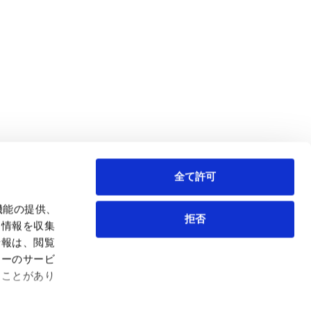
全て許可
機能の提供、
拒否
も情報を収集
情報は、閲覧
弁護士等
サイトマップ
ィーのサービ
取扱業務
利用条件
ることがあり
インサイト
プライバシー・ポリシー
事務所紹介
欧州諸国のデータ主体向けプライバシーポリシー
ロケーション
クッキーポリシー