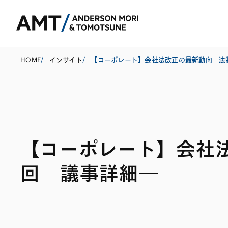
HOME
/
インサイト
/
東京
大阪
【コーポレート】会社
名古屋
コーポレート
銀行
東アジア
回 議事詳細―
M&A等
証券
南アジア
規制当局対応・
保険
東南アジア
キャピタル・マ
信託