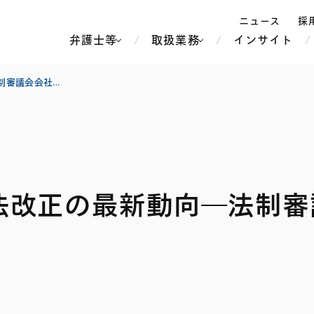
ニュース
採
弁護士等
取扱業務
インサイト
弁
【コーポレート】会社法改正の最新動向―法制審議会会社法制部会第10回 議事詳細―
ス
北京
シンガポール
上海
ハノイ
法改正の最新動向―法制審
香港
ホーチミン
人事・労務
不動産・REIT
オセアニア
メディア・
製紙
中南米
メント
知的財産
運輸・物流
北米
食品・飲料
中東アジア
独禁法・競
危機管理
Tech／データ／IT・通信等
通信・メディア・エンター
ヨーロッパ
ブランド・
ロシア・CIS
テインメント
税務
ーケッツ
ライフサイエンス
鉄鋼・金属
情報産業・インターネッ
ウェルス・