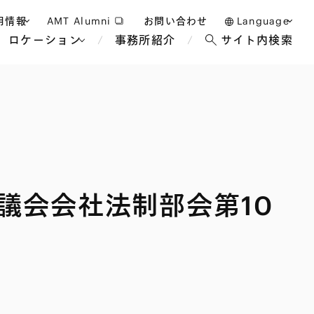
用情報
AMT Alumni
お問い合わせ
Language
ロケーション
事務所紹介
サイト内検索
日本語
護士採用
English
タッフ採用
中文(簡体)
バンコク
ロンドン
ジャカルタ
ブリュッセル
議会会社法制部会第10
マレーシア
パリ
エンターテイン
事業再生・倒産
ホテル・レジャー・カジノ
アフリカ
国際通商および経済安全保
教育・人材
争法
障
アパレル
政府・地方公共団体・公的
海外法務
機関
マネジメント
サステナビリティ法務
FinTech