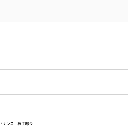
電子部品・
ト・セキュリティ
資源・エネ
ー
消費財・小
医療・製薬・ヘルスケア・
紛争解決
エクイティ
商社
ライフサイエンス・バイオ
メント
建設・土木
スポーツ
自動車・造船・機械
化学
バナンス
株主総会