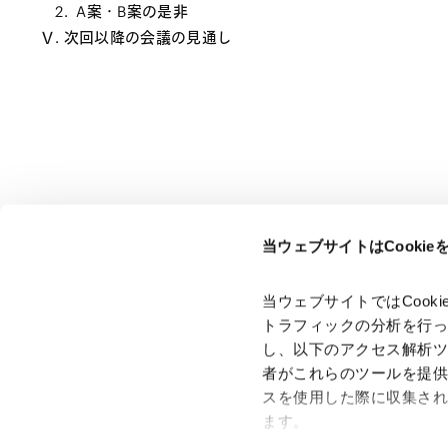
2. A案・B案の是非
Ⅴ. 次回以降の会議の見通し
当ウェブサイトはCooki
ページのシェアはこちらから
当ウェブサイトではCoo
トラフィックの分析を行
し、以下のアクセス解析
者がこれらのツールを提
スを使用した際に収集さ
「アンダーソン・毛利・友常法律事務所」は、アンダーソ
ン・毛利・友常法律事務所外国法共同事業および弁護士法人
ます。
アンダーソン・毛利・友常法律事務所を含むグループの総称
として使用しております。