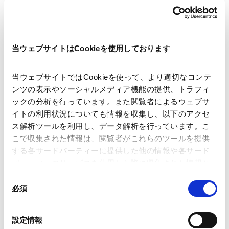
著者
木下岳人
深田 大介
小野塚格
当ウェブサイトはCookieを使用しております
関連弁護士等
当ウェブサイトではCookieを使って、より適切なコンテ
ンツの表示やソーシャルメディア機能の提供、トラフィ
発行年月日
2022年7月
ックの分析を行っています。また閲覧者によるウェブサ
イトの利用状況についても情報を収集し、以下のアクセ
ス解析ツールを利用し、データ解析を行っています。こ
業務分野
M&A等
事業再生・倒産
こで収集された情報は、閲覧者がこれらのツールを提供
する各サードパーティーに提供した他の情報や各サード
パーティーのサービスを使用した際に収集された情報と
産業分野
医療・製薬・ヘルスケア・ライフサイエンス・
バイオ
組み合わされ、各サードパーティーによって使用される
同
ことがあります。
必須
意
の
Google Analytics、Google Search Console
選
設定情報
Google Analytics利用規約（
外部サイト
）
択