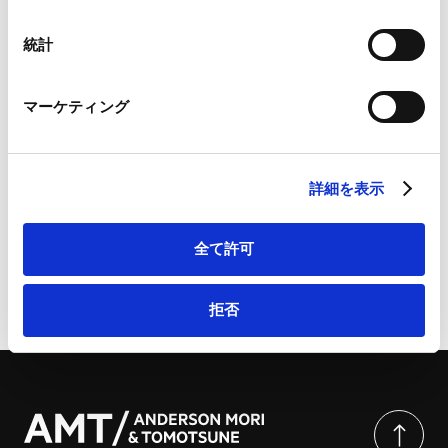
ニュースレター【事業再生・倒産】「医療法人の再生とM
Googleプライバシーポリシー（
外部サイト
）
＆A」が掲載されました。
Marketo
統計
Marketo Engage免責事項/Cookieポリシー（
外部サイト
）
Contents
LinkedIn
第１ 医療法人の種類
マーケティング
LinkedIn プライバシーポリシー（
外部サイト
）
第２ 医療法人におけるM＆A
HubSpot
第３ 医療法人における再生手続
HubSpot プライバシーポリシー（
外部サイト
）
詳細を表示
全て許可
ページのシェアはこちらから
拒否