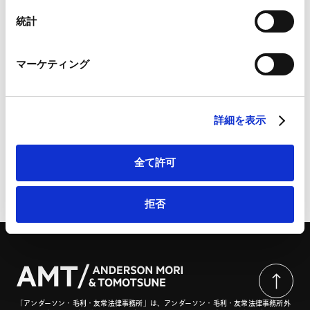
Contents
Marketo
統計
1. 【労務】就労ビザ（Employment Pass）取得のための
Marketo Engage免責事項/Cookieポリシー（
外部サイト
）
新制度
LinkedIn
2. 【労務・COVID-19】職場におけるCOVID-19ワクチン接
マーケティング
LinkedIn プライバシーポリシー（
外部サイト
）
種に関するアドバイザリーの更新
HubSpot
HubSpot プライバシーポリシー（
外部サイト
）
詳細を表示
全て許可
ページのシェアはこちらから
拒否
「アンダーソン・毛利・友常法律事務所」は、アンダーソン・毛利・友常法律事務所外