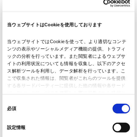
当ウェブサイトはCookieを使用しております
著者
シャーマン ウン
長田 真理子
当ウェブサイトではCookieを使って、より適切なコンテ
関連弁護士等
レオン ライアン
ンツの表示やソーシャルメディア機能の提供、トラフィ
ックの分析を行っています。また閲覧者によるウェブサ
イトの利用状況についても情報を収集し、以下のアクセ
発行年月日
2022年7月
ス解析ツールを利用し、データ解析を行っています。こ
こで収集された情報は、閲覧者がこれらのツールを提供
する各サードパーティーに提供した他の情報や各サード
海外法務
シンガポール法務
パーティーのサービスを使用した際に収集された情報と
組み合わされ、各サードパーティーによって使用される
同
ことがあります。
必須
意
の
ニュースレター【シンガポール法務】「Singapore Law
Google Analytics、Google Search Console
選
設定情報
Google Analytics利用規約（
外部サイト
）
Newsletter（2022年7月号）」が掲載されました。
択
Googleプライバシーポリシー（
外部サイト
）