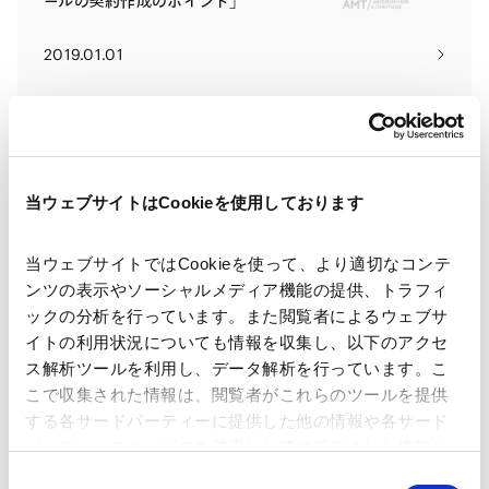
ールの契約作成のポイント」
2019.01.01
金融機関の法務対策5000講
当ウェブサイトはCookieを使用しております
2018.02.01
当ウェブサイトではCookieを使って、より適切なコンテ
若く活気にあふれるベトナムに弁護
ンツの表示やソーシャルメディア機能の提供、トラフィ
士、単身赴任して
ックの分析を行っています。また閲覧者によるウェブサ
イトの利用状況についても情報を収集し、以下のアクセ
2014.06.01
ス解析ツールを利用し、データ解析を行っています。こ
こで収集された情報は、閲覧者がこれらのツールを提供
する各サードパーティーに提供した他の情報や各サード
サービス産業にみる日本からアジア
パーティーのサービスを使用した際に収集された情報と
諸国への事業展開上の課題 ベトナム
組み合わされ、各サードパーティーによって使用される
同
編