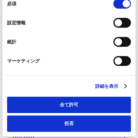
ことがあります。
必須
意
2013.07.01
の
Google Analytics、Google Search Console
選
設定情報
Google Analytics利用規約（
外部サイト
）
択
アジア・新興国の会社法実務戦略
Googleプライバシーポリシー（
外部サイト
）
Q&A
Marketo
統計
Marketo Engage免責事項/Cookieポリシー（
外部サイト
）
2013.04.01
LinkedIn
マーケティング
LinkedIn プライバシーポリシー（
外部サイト
）
HubSpot
Introduction to Japanese Business
HubSpot プライバシーポリシー（
外部サイト
）
Law & Practice
詳細を表示
2012.12.01
全て許可
Charity Law (Japan Chapter)
拒否
2012.10.01