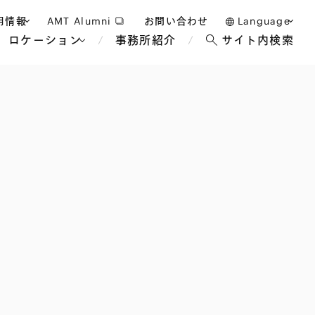
用情報
AMT Alumni
お問い合わせ
Language
ロケーション
事務所紹介
サイト内検索
日本語
護士採用
English
タッフ採用
中文(簡体)
バンコク
ロンドン
ジャカルタ
ブリュッセル
マレーシア
パリ
エンターテイン
事業再生・倒産
ホテル・レジャー・カジノ
アフリカ
国際通商および経済安全保
教育・人材
争法
障
アパレル
政府・地方公共団体・公的
海外法務
機関
マネジメント
サステナビリティ法務
FinTech