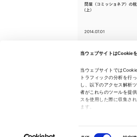
問屋（コミッショネア）の税
(上）
2014.07.01
当ウェブサイトはCooki
当ウェブサイトではCoo
トラフィックの分析を行
し、以下のアクセス解析
者がこれらのツールを提
スを使用した際に収集さ
「アンダーソン・毛利・友常法律事務所」は、アンダーソ
ン・毛利・友常法律事務所外国法共同事業および弁護士法人
ます。
アンダーソン・毛利・友常法律事務所を含むグループの総称
として使用しております。
Google Analytics、Google
Google Analytics利用規
同
Googleプライバシーポリ