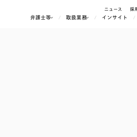
ニュース
採
弁護士等
取扱業務
インサイト
弁
ス
北京
シンガポール
上海
ハノイ
香港
ホーチミン
人事・労務
不動産・REIT
オセアニア
メディア・
製紙
中南米
メント
知的財産
運輸・物流
北米
食品・飲料
中東アジア
独禁法・競
危機管理
Tech／データ／IT・通信等
通信・メディア・エンター
ヨーロッパ
ブランド・
ロシア・CIS
テインメント
税務
ーケッツ
ライフサイエンス
鉄鋼・金属
情報産業・インターネッ
ウェルス・