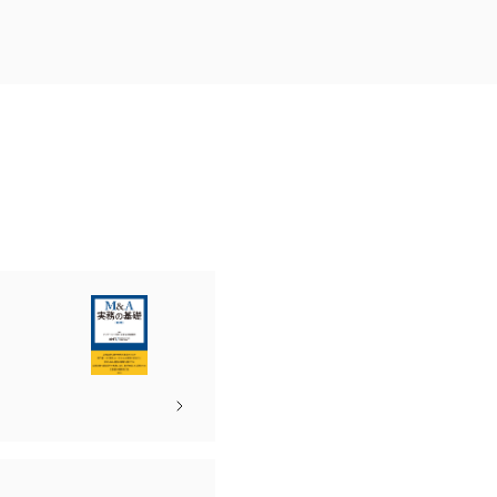
電子機器
ルギー
デジタル
売
航空・宇宙
AI・テクノロジー
・インフラ