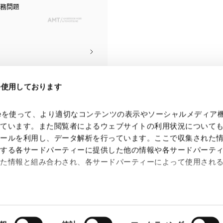
務問題
eを使用しております
kieを使って、より適切なコンテンツの表示やソーシャルメディア
っています。また閲覧者によるウェブサイトの利用状況について
ツールを利用し、データ解析を行っています。ここで収集された
供する各サードパーティーに提供した他の情報や各サードパーテ
れた情報と組み合わされ、各サードパーティーによって使用され
 Search Console
約（
外部サイト
）
シー（
外部サイト
）