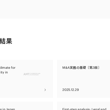
電子部品・
ト・セキュリティ
資源・エネ
ー
消費財・小
医療・製薬・ヘルスケア・
紛争解決
エクイティ
商社
ライフサイエンス・バイオ
メント
建設・土木
スポーツ
結果
自動車・造船・機械
化学
climate for
M&A実務の基礎〔第3版〕
ity in
2025.12.29
s in Japan
First-step analysis: Legal and