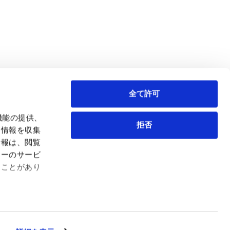
全て許可
機能の提供、
拒否
も情報を収集
情報は、閲覧
弁護士等
サイトマップ
ィーのサービ
取扱業務
利用条件
ることがあり
インサイト
プライバシー・ポリシー
事務所紹介
欧州諸国のデータ主体向けプライバシーポリシー
ロケーション
クッキーポリシー
お問い合わせ
なりすましへのご注意
利益相反案件の取り扱いについて