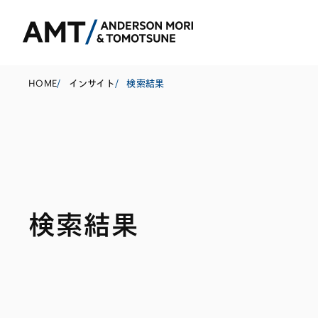
HOME
/
インサイト
/
検索結果
東京
大阪
名古屋
コーポレート
銀行
東アジア
検索結果
M&A等
証券
南アジア
規制当局対応・
保険
東南アジア
キャピタル・マ
信託