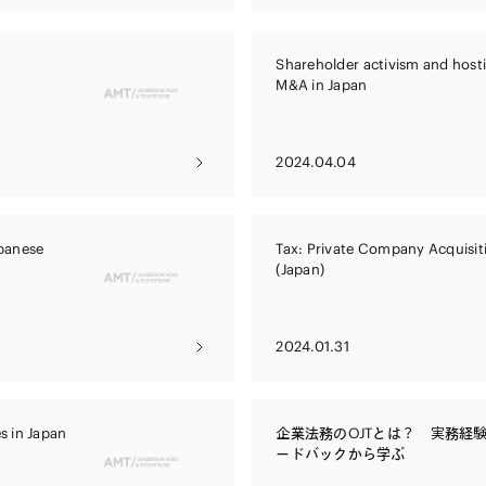
Shareholder activism and hosti
M&A in Japan
2024.04.04
panese
Tax: Private Company Acquisit
(Japan)
2024.01.31
s in Japan
企業法務のOJTとは？ 実務経
ードバックから学ぶ