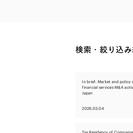
ファイナンス
その他金融
不動産
資源・エネルギ
プライベート・
アセットマネジ
検索・絞り込み
In brief: Market and policy 
financial services M&A activ
Japan
2026.03.04
Tax Residency of Companie