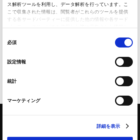
【2024年株主総会の実務対応】株主
ス解析ツールを利用し、データ解析を行っています。こ
総会における「想定問答」の意義と
こで収集された情報は、閲覧者がこれらのツールを提供
ポイント
する各サードパーティーに提供した他の情報や各サード
2024.04.15
パーティーのサービスを使用した際に収集された情報と
組み合わされ、各サードパーティーによって使用される
同
ことがあります。
必須
意
東証、「企業行動規範」の見直しに
の
関する議論を開始（第15回「市場区
Google Analytics、Google Search Console
選
分の見直しに関するフォローアップ
設定情報
Google Analytics利用規約（
外部サイト
）
択
会議」）
2024.04.11
Googleプライバシーポリシー（
外部サイト
）
Marketo
統計
Marketo Engage免責事項/Cookieポリシー（
外部サイト
）
LinkedIn
マーケティング
LinkedIn プライバシーポリシー（
外部サイト
）
HubSpot
HubSpot プライバシーポリシー（
外部サイト
）
詳細を表示