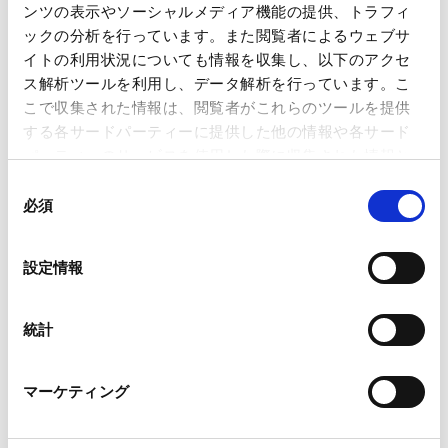
【コーポレート】会社法改正の最新
ンツの表示やソーシャルメディア機能の提供、トラフィ
動向―法制審議会会社法制部会第7
ックの分析を行っています。また閲覧者によるウェブサ
回 議事詳細―
イトの利用状況についても情報を収集し、以下のアクセ
2026.04.03
ス解析ツールを利用し、データ解析を行っています。こ
こで収集された情報は、閲覧者がこれらのツールを提供
する各サードパーティーに提供した他の情報や各サード
【コーポレート】会社法改正の最新
パーティーのサービスを使用した際に収集された情報と
動向―法制審議会会社法制部会第7
組み合わされ、各サードパーティーによって使用される
同
回 議事概要―
ことがあります。
必須
意
2025.12.17
の
Google Analytics、Google Search Console
選
設定情報
Google Analytics利用規約（
外部サイト
）
択
【コーポレート】会社法改正の最新
Googleプライバシーポリシー（
外部サイト
）
動向―法制審議会会社法制部会第2
Marketo
統計
回 議事詳細―
Marketo Engage免責事項/Cookieポリシー（
外部サイト
）
2025.09.10
LinkedIn
マーケティング
LinkedIn プライバシーポリシー（
外部サイト
）
HubSpot
HubSpot プライバシーポリシー（
外部サイト
）