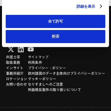
詳細を表示
全て許可
「アンダーソン・毛利・友常法律事務所」は、アンダーソン・毛利・友常法律事務所外
拒否
国法共同事業および弁護士法人アンダーソン・毛利・友常法律事務所を含むグループの
総称として使用しております。
弁護士等
サイトマップ
取扱業務
利用条件
インサイト
プライバシー・ポリシー
事務所紹介
欧州諸国のデータ主体向けプライバシーポリシー
ロケーション
クッキーポリシー
お問い合わせ
なりすましへのご注意
利益相反案件の取り扱いについて