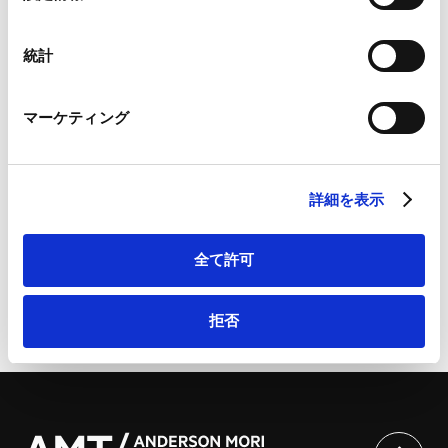
Google Analytics利用規約（
外部サイト
）
択
Googleプライバシーポリシー（
外部サイト
）
Marketo
統計
当事務所のパートナー、
前田敦利弁護士
、アソシエイト、
Marketo Engage免責事項/Cookieポリシー（
外部サイト
）
長田真理子弁護士
、フォーリン・リーガル・アソシエイ
LinkedIn
マーケティング
ト、
オス アガルワル弁護士
が、2020年11月17日および26
LinkedIn プライバシーポリシー（
外部サイト
）
HubSpot
日、Sompo Insurance Singapore Pte. Ltd.主催セミナー
HubSpot プライバシーポリシー（
外部サイト
）
において、「シンガポールにおけるDirectorおよびOfficer
詳細を表示
の責任」と題する講演を英語で行います。
全て許可
拒否
ページのシェアはこちらから