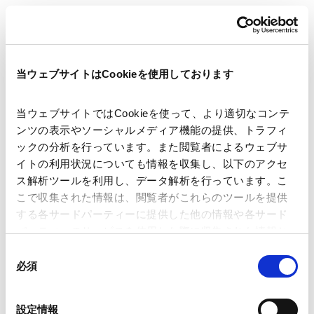
講師
オスアガルワル
前田 敦利
長田 真理子
当ウェブサイトはCookieを使用しております
開催日時
2020年11月17日、26日
14:00～15:30 (SGT)
当ウェブサイトではCookieを使って、より適切なコンテ
(15:00-16:30 (JST))
ンツの表示やソーシャルメディア機能の提供、トラフィ
ックの分析を行っています。また閲覧者によるウェブサ
イトの利用状況についても情報を収集し、以下のアクセ
運営
主催：Sompo Insurance Singapore
ス解析ツールを利用し、データ解析を行っています。こ
Pte. Ltd.
こで収集された情報は、閲覧者がこれらのツールを提供
する各サードパーティーに提供した他の情報や各サード
海外法務
シンガポール法務
パーティーのサービスを使用した際に収集された情報と
組み合わされ、各サードパーティーによって使用される
同
ことがあります。
必須
意
業務分野
コーポレート
の
Google Analytics、Google Search Console
選
設定情報