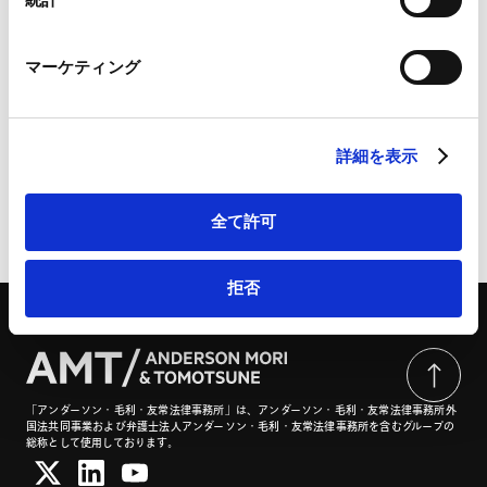
礎と株式譲渡契約における実務 | アンダーソン・毛利・友
Marketo Engage免責事項/Cookieポリシー（
外部サイト
）
常法律事務所 / Anderson Mori & Tomotsune
LinkedIn
マーケティング
LinkedIn プライバシーポリシー（
外部サイト
）
HubSpot
2/20開催後、3/2同時間帯に追加開催実施
HubSpot プライバシーポリシー（
外部サイト
）
詳細を表示
全て許可
ページのシェアはこちらから
拒否
「アンダーソン・毛利・友常法律事務所」は、アンダーソン・毛利・友常法律事務所外
国法共同事業および弁護士法人アンダーソン・毛利・友常法律事務所を含むグループの
総称として使用しております。