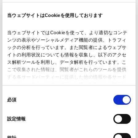
講師
中島 真嗣
野村 直弘
東 直希
当ウェブサイトはCookieを使用しております
開催日時
2026年2月20日(金)15:30～17:00
当ウェブサイトではCookieを使って、より適切なコンテ
ンツの表示やソーシャルメディア機能の提供、トラフィ
ックの分析を行っています。また閲覧者によるウェブサ
会場
アンダーソン・毛利・友常法律事務所
イトの利用状況についても情報を収集し、以下のアクセ
ス解析ツールを利用し、データ解析を行っています。こ
こで収集された情報は、閲覧者がこれらのツールを提供
運営
アンダーソン・毛利・友常法律事務所
する各サードパーティーに提供した他の情報や各サード
パーティーのサービスを使用した際に収集された情報と
組み合わされ、各サードパーティーによって使用される
同
業務分野
コーポレート
M&A等
ことがあります。
必須
意
の
Google Analytics、Google Search Console
選
設定情報
Google Analytics利用規約（
外部サイト
）
択
Googleプライバシーポリシー（
外部サイト
）
詳細・お問い合わせは、こちらから：表明保証保険の基
Marketo
統計