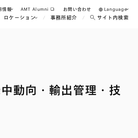
用情報
AMT Alumni
お問い合わせ
Language
ロケーション
事務所紹介
サイト内検索
日本語
護士採用
English
タッフ採用
中文(簡体)
バンコク
ロンドン
ジャカルタ
ブリュッセル
米中動向・輸出管理・技
マレーシア
パリ
エンターテイン
事業再生・倒産
ホテル・レジャー・カジノ
アフリカ
国際通商および経済安全保
教育・人材
争法
障
アパレル
政府・地方公共団体・公的
海外法務
機関
マネジメント
サステナビリティ法務
FinTech