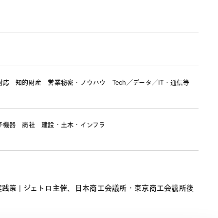
対応
知的財産
営業秘密・ノウハウ
Tech／データ／IT・通信等
子機器
商社
建設・土木・インフラ
策 | ジェトロ主催、日本商工会議所・東京商工会議所後