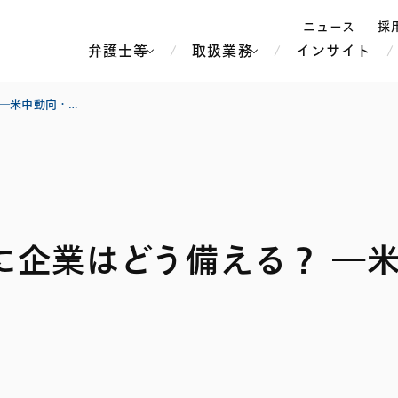
ニュース
採
弁護士等
取扱業務
インサイト
弁
「経済の武器化」時代に企業はどう備える？ ―米中動向・輸出管理・技術流出防止の実践策
ス
北京
シンガポール
上海
ハノイ
に企業はどう備える？ ―
香港
ホーチミン
人事・労務
不動産・REIT
オセアニア
メディア・
製紙
中南米
メント
知的財産
運輸・物流
北米
食品・飲料
中東アジア
独禁法・競
危機管理
Tech／データ／IT・通信等
通信・メディア・エンター
ヨーロッパ
ブランド・
ロシア・CIS
テインメント
税務
ーケッツ
ライフサイエンス
鉄鋼・金属
情報産業・インターネッ
ウェルス・