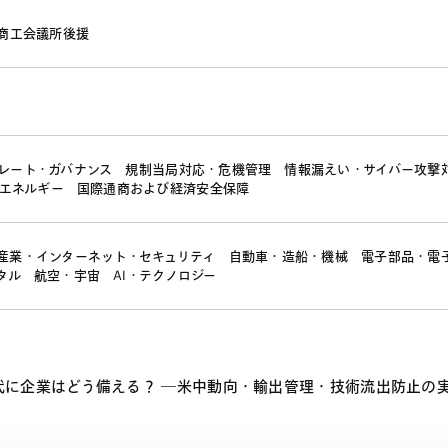
商工会議所後援
レート・ガバナンス
規制当局対応・危機管理
情報漏えい・サイバー攻撃
エネルギー
国際通商および経済安全保障
産業・インターネット・セキュリティ
自動車・造船・機械
電子部品・電
タル
航空・宇宙
AI・テクノロジー
に企業はどう備える？ ―米中動向・輸出管理・技術流出防止の実践