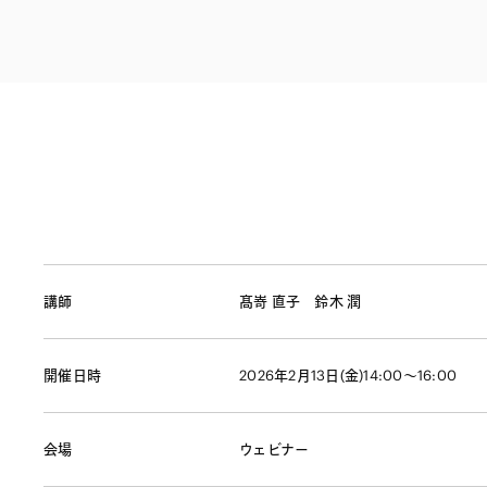
ファイナンス
その他金融
不動産
資源・エネルギ
プライベート・
アセットマネジ
講師
髙嵜 直子
鈴木 潤
開催日時
2026年2月13日(金)14:00～16:00
会場
ウェビナー