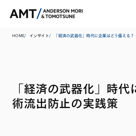
HOME
/
インサイト
/
東京
大阪
「経済の武器化」時代
名古屋
コーポレート
銀行
東アジア
術流出防止の実践策
M&A等
証券
南アジア
規制当局対応・
保険
東南アジア
キャピタル・マ
信託