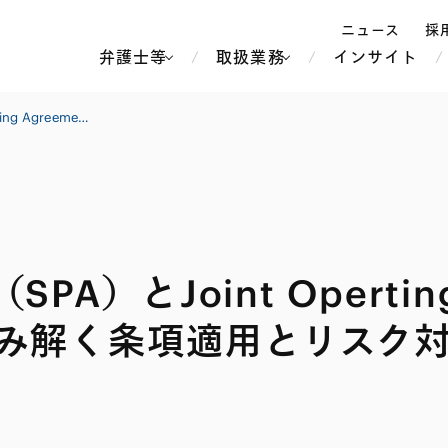
ニュース
採
弁護士等
取扱業務
インサイト
弁
実践編：LNG売買契約（SPA）とJoint Operting Agreement（JOA）の実務 〜具体事例で読み解く条項適用とリスク対応のポイント〜
ス
北京
シンガポール
上海
ハノイ
A）とJoint Operting
香港
ホーチミン
人事・労務
不動産・REIT
オセアニア
メディア・
製紙
中南米
メント
読み解く条項適用とリスク
知的財産
運輸・物流
北米
食品・飲料
中東アジア
独禁法・競
危機管理
Tech／データ／IT・通信等
通信・メディア・エンター
ヨーロッパ
ブランド・
ロシア・CIS
テインメント
税務
ーケッツ
ライフサイエンス
鉄鋼・金属
情報産業・インターネッ
ウェルス・