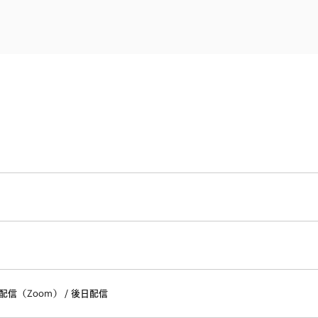
電子部品・
ト・セキュリティ
資源・エネ
ー
消費財・小
医療・製薬・ヘルスケア・
紛争解決
エクイティ
商社
ライフサイエンス・バイオ
メント
建設・土木
スポーツ
自動車・造船・機械
化学
配信（Zoom） / 後日配信