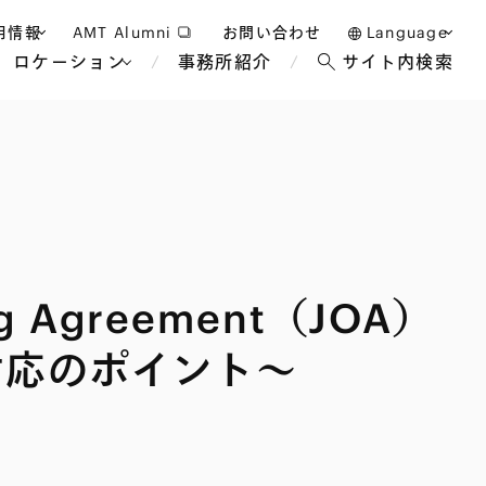
用情報
AMT Alumni
お問い合わせ
Language
ロケーション
事務所紹介
サイト内検索
日本語
護士採用
English
タッフ採用
中文(簡体)
バンコク
ロンドン
ジャカルタ
ブリュッセル
 Agreement（JOA）
マレーシア
パリ
エンターテイン
事業再生・倒産
ホテル・レジャー・カジノ
アフリカ
対応のポイント〜
国際通商および経済安全保
教育・人材
争法
障
アパレル
政府・地方公共団体・公的
海外法務
機関
マネジメント
サステナビリティ法務
FinTech