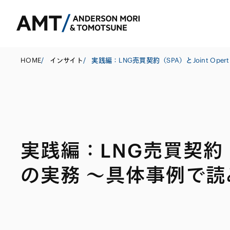
HOME
/
インサイト
/
東京
大阪
実践編：LNG売買契約（SP
名古屋
コーポレート
銀行
東アジア
の実務 〜具体事例で
M&A等
証券
南アジア
規制当局対応・
保険
東南アジア
キャピタル・マ
信託