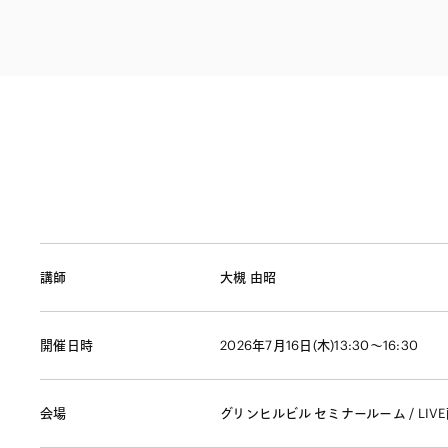
ファイナンス
その他金融
不動産
資源・エネルギ
プライベート・
アセットマネジ
講師
大槻 由昭
開催日時
2026年7月16日(木)13:30～16:30
会場
グリンヒルビル セミナールーム / LIVE