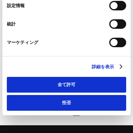
Google Analytics、Google Search Console
選
設定情報
Google Analytics利用規約（
外部サイト
）
業務分野
資源・エネルギー
択
Googleプライバシーポリシー（
外部サイト
）
Marketo
統計
Marketo Engage免責事項/Cookieポリシー（
外部サイト
）
LinkedIn
詳細・お問い合わせは、こちらから：カーボンニュート
マーケティング
LinkedIn プライバシーポリシー（
外部サイト
）
HubSpot
ラル時代の新規制を読み解く：CCS事業法の重要論点総
HubSpot プライバシーポリシー（
外部サイト
）
点検 〜本年5月の施行に備え、許認可・権利設計・損害
詳細を表示
賠償まで、実務で問われる論点を徹底解説〜 | 金融財務
研究会
全て許可
拒否
ページのシェアはこちらから