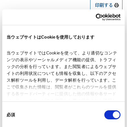
印刷する
当ウェブサイトはCookieを使用しております
講師
大槻 由昭
当ウェブサイトではCookieを使って、より適切なコンテ
ンツの表示やソーシャルメディア機能の提供、トラフィ
ックの分析を行っています。また閲覧者によるウェブサ
開催日時
2026年08月03日 14:00～16:30
イトの利用状況についても情報を収集し、以下のアクセ
ス解析ツールを利用し、データ解析を行っています。こ
こで収集された情報は、閲覧者がこれらのツールを提供
会場
グリンヒルビル セミナールーム / LIVE
する各サードパーティーに提供した他の情報や各サード
配信（Zoom） / 後日配信
パーティーのサービスを使用した際に収集された情報と
組み合わされ、各サードパーティーによって使用される
同
ことがあります。
必須
運営
金融財務研究会
意
の